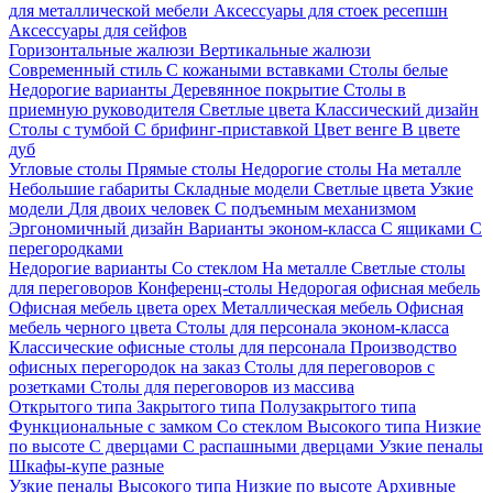
для металлической мебели
Аксессуары для стоек ресепшн
Аксессуары для сейфов
Горизонтальные жалюзи
Вертикальные жалюзи
Современный стиль
С кожаными вставками
Столы белые
Недорогие варианты
Деревянное покрытие
Столы в
приемную руководителя
Светлые цвета
Классический дизайн
Столы с тумбой
С брифинг-приставкой
Цвет венге
В цвете
дуб
Угловые столы
Прямые столы
Недорогие столы
На металле
Небольшие габариты
Складные модели
Светлые цвета
Узкие
модели
Для двоих человек
С подъемным механизмом
Эргономичный дизайн
Варианты эконом-класса
С ящиками
С
перегородками
Недорогие варианты
Со стеклом
На металле
Светлые столы
для переговоров
Конференц-столы
Недорогая офисная мебель
Офисная мебель цвета орех
Металлическая мебель
Офисная
мебель черного цвета
Столы для персонала эконом-класса
Классические офисные столы для персонала
Производство
офисных перегородок на заказ
Столы для переговоров с
розетками
Столы для переговоров из массива
Открытого типа
Закрытого типа
Полузакрытого типа
Функциональные с замком
Со стеклом
Высокого типа
Низкие
по высоте
С дверцами
С распашными дверцами
Узкие пеналы
Шкафы-купе разные
Узкие пеналы
Высокого типа
Низкие по высоте
Архивные