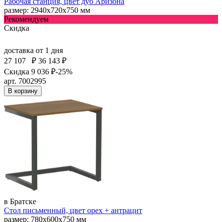
Рабочая станция, цвет дуб Аризона
размер: 2940х720х750 мм
Рекомендуем
Скидка
доставка
от 1 дня
27 107
₽
36 143 ₽
Скидка 9 036 ₽
-25%
арт. 7002995
В корзину
в Братске
Стол письменный, цвет орех + антрацит
размер: 780х600х750 мм