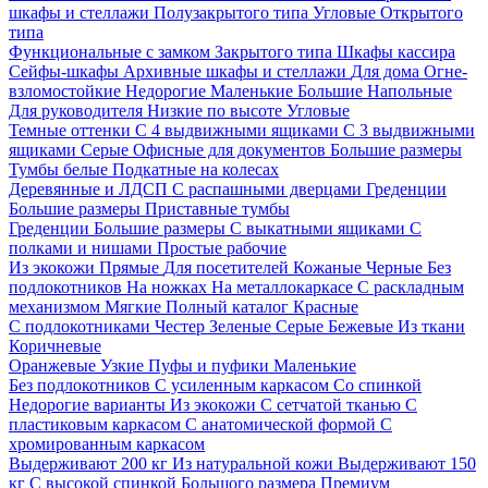
шкафы и стеллажи
Полузакрытого типа
Угловые
Открытого
типа
Функциональные с замком
Закрытого типа
Шкафы кассира
Сейфы-шкафы
Архивные шкафы и стеллажи
Для дома
Огне-
взломостойкие
Недорогие
Маленькие
Большие
Напольные
Для руководителя
Низкие по высоте
Угловые
Темные оттенки
С 4 выдвижными ящиками
С 3 выдвижными
ящиками
Серые
Офисные для документов
Большие размеры
Тумбы белые
Подкатные на колесах
Деревянные и ЛДСП
С распашными дверцами
Греденции
Большие размеры
Приставные тумбы
Греденции
Большие размеры
С выкатными ящиками
С
полками и нишами
Простые рабочие
Из экокожи
Прямые
Для посетителей
Кожаные
Черные
Без
подлокотников
На ножках
На металлокаркасе
С раскладным
механизмом
Мягкие
Полный каталог
Красные
С подлокотниками
Честер
Зеленые
Серые
Бежевые
Из ткани
Коричневые
Оранжевые
Узкие
Пуфы и пуфики
Маленькие
Без подлокотников
С усиленным каркасом
Со спинкой
Недорогие варианты
Из экокожи
С сетчатой тканью
С
пластиковым каркасом
С анатомической формой
С
хромированным каркасом
Выдерживают 200 кг
Из натуральной кожи
Выдерживают 150
кг
С высокой спинкой
Большого размера
Премиум