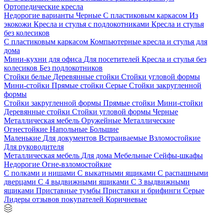
Ортопедические кресла
Недорогие варианты
Черные
С пластиковым каркасом
Из
экокожи
Кресла и стулья с подлокотниками
Кресла и стулья
без колесиков
С пластиковым каркасом
Компьютерные кресла и стулья для
дома
Мини-кухни для офиса
Для посетителей
Кресла и стулья без
колесиков
Без подлокотников
Стойки белые
Деревянные стойки
Стойки угловой формы
Мини-стойки
Прямые стойки
Серые
Стойки закругленной
формы
Стойки закругленной формы
Прямые стойки
Мини-стойки
Деревянные стойки
Стойки угловой формы
Черные
Металлическая мебель
Оружейные
Металлические
Огнестойкие
Напольные
Большие
Маленькие
Для документов
Встраиваемые
Взломостойкие
Для руководителя
Металлическая мебель
Для дома
Мебельные
Сейфы-шкафы
Недорогие
Огне-взломостойкие
С полками и нишами
С выкатными ящиками
С распашными
дверцами
С 4 выдвижными ящиками
С 3 выдвижными
ящиками
Приставные тумбы
Приставки и брифинги
Серые
Лидеры отзывов покупателей
Коричневые