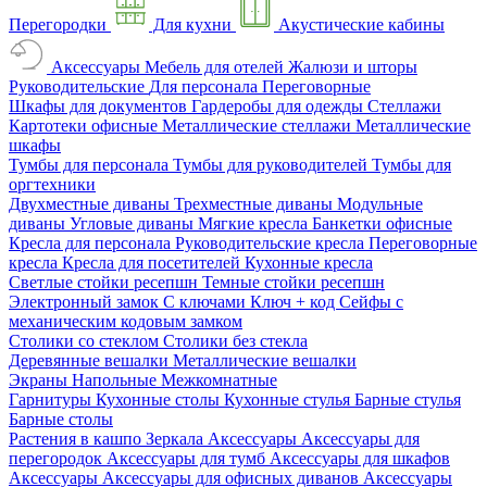
Перегородки
Для кухни
Акустические кабины
Аксессуары
Мебель для отелей
Жалюзи и шторы
Руководительские
Для персонала
Переговорные
Шкафы для документов
Гардеробы для одежды
Стеллажи
Картотеки офисные
Металлические стеллажи
Металлические
шкафы
Тумбы для персонала
Тумбы для руководителей
Тумбы для
оргтехники
Двухместные диваны
Трехместные диваны
Модульные
диваны
Угловые диваны
Мягкие кресла
Банкетки офисные
Кресла для персонала
Руководительские кресла
Переговорные
кресла
Кресла для посетителей
Кухонные кресла
Светлые стойки ресепшн
Темные стойки ресепшн
Электронный замок
С ключами
Ключ + код
Сейфы с
механическим кодовым замком
Столики со стеклом
Столики без стекла
Деревянные вешалки
Металлические вешалки
Экраны
Напольные
Межкомнатные
Гарнитуры
Кухонные столы
Кухонные стулья
Барные стулья
Барные столы
Растения в кашпо
Зеркала
Аксессуары
Аксессуары для
перегородок
Аксессуары для тумб
Аксессуары для шкафов
Аксессуары
Аксессуары для офисных диванов
Аксессуары