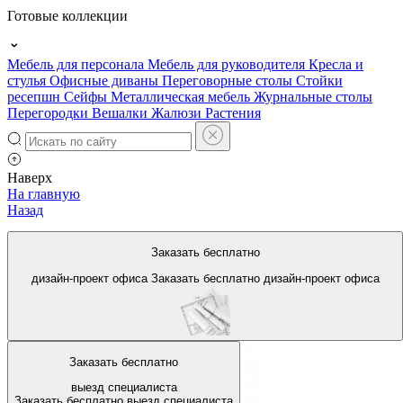
Готовые коллекции
Мебель для персонала
Мебель для руководителя
Кресла и
стулья
Офисные диваны
Переговорные столы
Стойки
ресепшн
Сейфы
Металлическая мебель
Журнальные столы
Перегородки
Вешалки
Жалюзи
Растения
Наверх
На главную
Назад
Офисная мебель в Братске
Заказать бесплатно
дизайн-проект офиса
Заказать бесплатно
дизайн-проект офиса
Заказать бесплатно
выезд специалиста
Заказать бесплатно
выезд специалиста