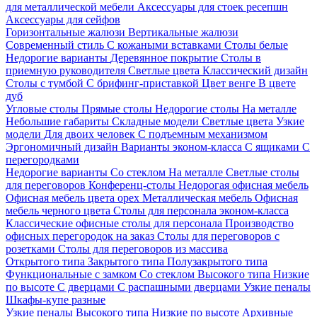
для металлической мебели
Аксессуары для стоек ресепшн
Аксессуары для сейфов
Горизонтальные жалюзи
Вертикальные жалюзи
Современный стиль
С кожаными вставками
Столы белые
Недорогие варианты
Деревянное покрытие
Столы в
приемную руководителя
Светлые цвета
Классический дизайн
Столы с тумбой
С брифинг-приставкой
Цвет венге
В цвете
дуб
Угловые столы
Прямые столы
Недорогие столы
На металле
Небольшие габариты
Складные модели
Светлые цвета
Узкие
модели
Для двоих человек
С подъемным механизмом
Эргономичный дизайн
Варианты эконом-класса
С ящиками
С
перегородками
Недорогие варианты
Со стеклом
На металле
Светлые столы
для переговоров
Конференц-столы
Недорогая офисная мебель
Офисная мебель цвета орех
Металлическая мебель
Офисная
мебель черного цвета
Столы для персонала эконом-класса
Классические офисные столы для персонала
Производство
офисных перегородок на заказ
Столы для переговоров с
розетками
Столы для переговоров из массива
Открытого типа
Закрытого типа
Полузакрытого типа
Функциональные с замком
Со стеклом
Высокого типа
Низкие
по высоте
С дверцами
С распашными дверцами
Узкие пеналы
Шкафы-купе разные
Узкие пеналы
Высокого типа
Низкие по высоте
Архивные