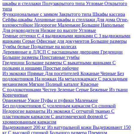
шкафы и стеллажи
Полузакрытого типа
Угловые
Открытого
типа
Функциональные с замком
Закрытого типа
Шкафы кассира
Сейфы-шкафы
Архивные шкафы и стеллажи
Для дома
Огне-
взломостойкие
Недорогие
Маленькие
Большие
Напольные
Для руководителя
Низкие по высоте
Угловые
Темные оттенки
С 4 выдвижными ящиками
С 3 выдвижными
ящиками
Серые
Офисные для документов
Большие размеры
Тумбы белые
Подкатные на колесах
Деревянные и ЛДСП
С распашными дверцами
Греденции
Большие размеры
Приставные тумбы
Греденции
Большие размеры
С выкатными ящиками
С
полками и нишами
Простые рабочие
Из экокожи
Прямые
Для посетителей
Кожаные
Черные
Без
подлокотников
На ножках
На металлокаркасе
С раскладным
механизмом
Мягкие
Полный каталог
Красные
С подлокотниками
Честер
Зеленые
Серые
Бежевые
Из ткани
Коричневые
Оранжевые
Узкие
Пуфы и пуфики
Маленькие
Без подлокотников
С усиленным каркасом
Со спинкой
Недорогие варианты
Из экокожи
С сетчатой тканью
С
пластиковым каркасом
С анатомической формой
С
хромированным каркасом
Выдерживают 200 кг
Из натуральной кожи
Выдерживают 150
кг
С высокой спинкой
Большого размера
Премиум