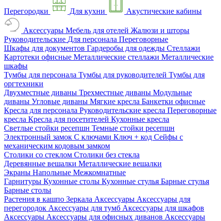
Перегородки
Для кухни
Акустические кабины
Аксессуары
Мебель для отелей
Жалюзи и шторы
Руководительские
Для персонала
Переговорные
Шкафы для документов
Гардеробы для одежды
Стеллажи
Картотеки офисные
Металлические стеллажи
Металлические
шкафы
Тумбы для персонала
Тумбы для руководителей
Тумбы для
оргтехники
Двухместные диваны
Трехместные диваны
Модульные
диваны
Угловые диваны
Мягкие кресла
Банкетки офисные
Кресла для персонала
Руководительские кресла
Переговорные
кресла
Кресла для посетителей
Кухонные кресла
Светлые стойки ресепшн
Темные стойки ресепшн
Электронный замок
С ключами
Ключ + код
Сейфы с
механическим кодовым замком
Столики со стеклом
Столики без стекла
Деревянные вешалки
Металлические вешалки
Экраны
Напольные
Межкомнатные
Гарнитуры
Кухонные столы
Кухонные стулья
Барные стулья
Барные столы
Растения в кашпо
Зеркала
Аксессуары
Аксессуары для
перегородок
Аксессуары для тумб
Аксессуары для шкафов
Аксессуары
Аксессуары для офисных диванов
Аксессуары