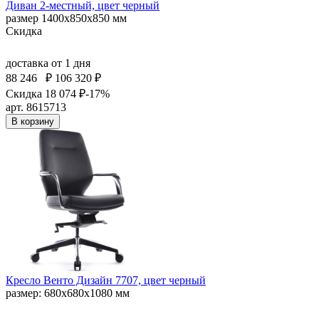
Диван 2-местный, цвет черный
размер 1400х850х850 мм
Скидка
доставка
от 1 дня
88 246
₽
106 320 ₽
Скидка 18 074 ₽
-17%
арт. 8615713
В корзину
Кресло Венто Дизайн 7707, цвет черный
размер: 680х680х1080 мм