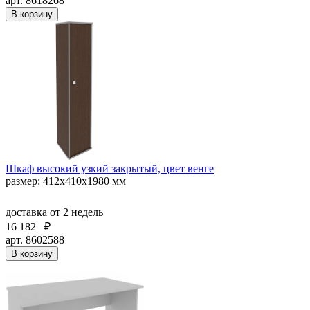
арт. 8618268
В корзину
Шкаф высокий узкий закрытый, цвет венге
размер: 412х410х1980 мм
доставка
от 2 недель
16 182
₽
арт. 8602588
В корзину