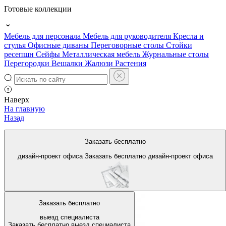
Готовые коллекции
Мебель для персонала
Мебель для руководителя
Кресла и
стулья
Офисные диваны
Переговорные столы
Стойки
ресепшн
Сейфы
Металлическая мебель
Журнальные столы
Перегородки
Вешалки
Жалюзи
Растения
Наверх
На главную
Назад
Официальный сайт по
Заказать бесплатно
офисной мебели
дизайн-проект офиса
Заказать бесплатно
дизайн-проект офиса
Заказать бесплатно
выезд специалиста
Заказать бесплатно
выезд специалиста