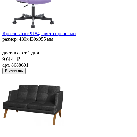
Кресло Лекс 9184, цвет сиреневый
размер: 430х430х955 мм
доставка
от 1 дня
9 614
₽
арт. 8688601
В корзину