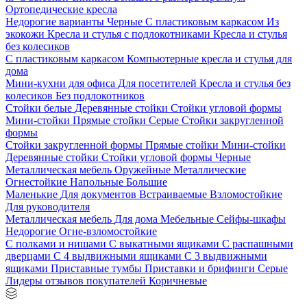
Ортопедические кресла
Недорогие варианты
Черные
С пластиковым каркасом
Из
экокожи
Кресла и стулья с подлокотниками
Кресла и стулья
без колесиков
С пластиковым каркасом
Компьютерные кресла и стулья для
дома
Мини-кухни для офиса
Для посетителей
Кресла и стулья без
колесиков
Без подлокотников
Стойки белые
Деревянные стойки
Стойки угловой формы
Мини-стойки
Прямые стойки
Серые
Стойки закругленной
формы
Стойки закругленной формы
Прямые стойки
Мини-стойки
Деревянные стойки
Стойки угловой формы
Черные
Металлическая мебель
Оружейные
Металлические
Огнестойкие
Напольные
Большие
Маленькие
Для документов
Встраиваемые
Взломостойкие
Для руководителя
Металлическая мебель
Для дома
Мебельные
Сейфы-шкафы
Недорогие
Огне-взломостойкие
С полками и нишами
С выкатными ящиками
С распашными
дверцами
С 4 выдвижными ящиками
С 3 выдвижными
ящиками
Приставные тумбы
Приставки и брифинги
Серые
Лидеры отзывов покупателей
Коричневые