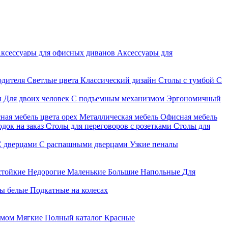
ксессуары для офисных диванов
Аксессуары для
одителя
Светлые цвета
Классический дизайн
Столы с тумбой
С
и
Для двоих человек
С подъемным механизмом
Эргономичный
ная мебель цвета орех
Металлическая мебель
Офисная мебель
док на заказ
Столы для переговоров с розетками
Столы для
С дверцами
С распашными дверцами
Узкие пеналы
стойкие
Недорогие
Маленькие
Большие
Напольные
Для
ы белые
Подкатные на колесах
змом
Мягкие
Полный каталог
Красные