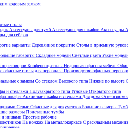
ким кодовым замком
рные столы
родок
Аксессуары для тумб
Аксессуары для шкафов
Аксессуары
А
ры для сейфов
рогие варианты
Деревянное покрытие
Столы в приемную руков
ольшие габариты
Складные модели
Светлые цвета
Узкие модел
я переговоров
Конференц-столы
Недорогая офисная мебель
Офис
е офисные столы для персонала
Производство офисных перегоро
альные с замком
Со стеклом
Высокого типа
Низкие по высоте
фы и стеллажи
Полузакрытого типа
Угловые
Открытого типа
йфы-шкафы
Архивные шкафы и стеллажи
Для дома
Огне-взломо
ящиками
Серые
Офисные для документов
Большие размеры
Тумб
шие размеры
Приставные тумбы
и и нишами
Простые рабочие
локотников
На ножках
На металлокаркасе
С раскладным механи
ричневые