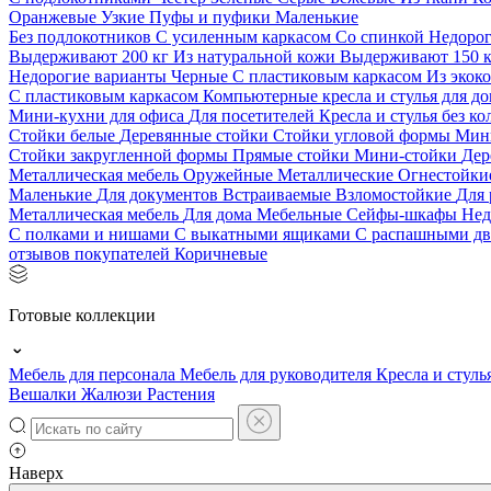
Оранжевые
Узкие
Пуфы и пуфики
Маленькие
Без подлокотников
С усиленным каркасом
Со спинкой
Недоро
Выдерживают 200 кг
Из натуральной кожи
Выдерживают 150 
Недорогие варианты
Черные
С пластиковым каркасом
Из экок
С пластиковым каркасом
Компьютерные кресла и стулья для до
Мини-кухни для офиса
Для посетителей
Кресла и стулья без к
Стойки белые
Деревянные стойки
Стойки угловой формы
Мин
Стойки закругленной формы
Прямые стойки
Мини-стойки
Дер
Металлическая мебель
Оружейные
Металлические
Огнестойк
Маленькие
Для документов
Встраиваемые
Взломостойкие
Для 
Металлическая мебель
Для дома
Мебельные
Сейфы-шкафы
Нед
С полками и нишами
С выкатными ящиками
С распашными д
отзывов покупателей
Коричневые
Готовые коллекции
Мебель для персонала
Мебель для руководителя
Кресла и стуль
Вешалки
Жалюзи
Растения
Наверх