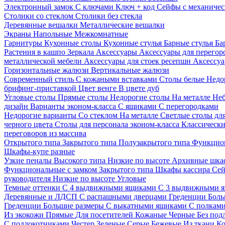
Электронный замок
С ключами
Ключ + код
Сейфы с механичес
Столики со стеклом
Столики без стекла
Деревянные вешалки
Металлические вешалки
Экраны
Напольные
Межкомнатные
Гарнитуры
Кухонные столы
Кухонные стулья
Барные стулья
Ба
Растения в кашпо
Зеркала
Аксессуары
Аксессуары для перего
металлической мебели
Аксессуары для стоек ресепшн
Аксессуа
Горизонтальные жалюзи
Вертикальные жалюзи
Современный стиль
С кожаными вставками
Столы белые
Недо
брифинг-приставкой
Цвет венге
В цвете дуб
Угловые столы
Прямые столы
Недорогие столы
На металле
Неб
дизайн
Варианты эконом-класса
С ящиками
С перегородками
Недорогие варианты
Со стеклом
На металле
Светлые столы дл
черного цвета
Столы для персонала эконом-класса
Классически
переговоров из массива
Открытого типа
Закрытого типа
Полузакрытого типа
Функцион
Шкафы-купе разные
Узкие пеналы
Высокого типа
Низкие по высоте
Архивные шка
Функциональные с замком
Закрытого типа
Шкафы кассира
Се
руководителя
Низкие по высоте
Угловые
Темные оттенки
С 4 выдвижными ящиками
С 3 выдвижными 
Деревянные и ЛДСП
С распашными дверцами
Греденции
Боль
Греденции
Большие размеры
С выкатными ящиками
С полкам
Из экокожи
Прямые
Для посетителей
Кожаные
Черные
Без под
С подлокотниками
Честер
Зеленые
Серые
Бежевые
Из ткани
Ко