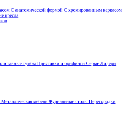
касом
С анатомической формой
С хромированным каркасом
е кресла
иков
риставные тумбы
Приставки и брифинги
Серые
Лидеры
ы
Металлическая мебель
Журнальные столы
Перегородки