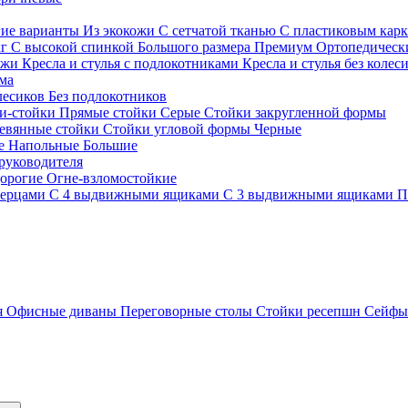
гие варианты
Из экокожи
С сетчатой тканью
С пластиковым кар
кг
С высокой спинкой
Большого размера
Премиум
Ортопедически
ожи
Кресла и стулья с подлокотниками
Кресла и стулья без колес
ма
олесиков
Без подлокотников
и-стойки
Прямые стойки
Серые
Стойки закругленной формы
евянные стойки
Стойки угловой формы
Черные
ие
Напольные
Большие
руководителя
орогие
Огне-взломостойкие
верцами
С 4 выдвижными ящиками
С 3 выдвижными ящиками
П
я
Офисные диваны
Переговорные столы
Стойки ресепшн
Сейф