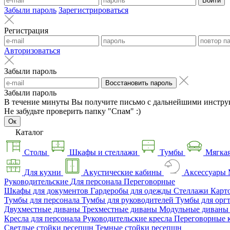
Войти
Забыли пароль
Зарегистрироваться
Регистрация
Авторизоваться
Забыли пароль
Восстановить пароль
Забыли пароль
В течение минуты Вы получите письмо с дальнейшими инстру
Не забудьте проверить папку "Спам" :)
Ок
Каталог
Столы
Шкафы и стеллажи
Тумбы
Мягкая
Для кухни
Акустические кабины
Аксессуары
Руководительские
Для персонала
Переговорные
Шкафы для документов
Гардеробы для одежды
Стеллажи
Карт
Тумбы для персонала
Тумбы для руководителей
Тумбы для орг
Двухместные диваны
Трехместные диваны
Модульные диван
Кресла для персонала
Руководительские кресла
Переговорные 
Светлые стойки ресепшн
Темные стойки ресепшн