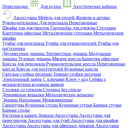
Перегородки
Для кухни
Акустические кабины
Аксессуары
Мебель для отелей
Жалюзи и шторы
Руководительские
Для персонала
Переговорные
Шкафы для документов
Гардеробы для одежды
Стеллажи
Картотеки офисные
Металлические стеллажи
Металлические
шкафы
Тумбы для персонала
Тумбы для руководителей
Тумбы для
оргтехники
Двухместные диваны
Трехместные диваны
Модульные
диваны
Угловые диваны
Мягкие кресла
Банкетки офисные
Кресла для персонала
Руководительские кресла
Переговорные
кресла
Кресла для посетителей
Кухонные кресла
Светлые стойки ресепшн
Темные стойки ресепшн
Электронный замок
С ключами
Ключ + код
Сейфы с
механическим кодовым замком
Столики со стеклом
Столики без стекла
Деревянные вешалки
Металлические вешалки
Экраны
Напольные
Межкомнатные
Гарнитуры
Кухонные столы
Кухонные стулья
Барные стулья
Барные столы
Растения в кашпо
Зеркала
Аксессуары
Аксессуары для
перегородок
Аксессуары для тумб
Аксессуары для шкафов
Аксессуары
Аксессуары для офисных диванов
Аксессуары