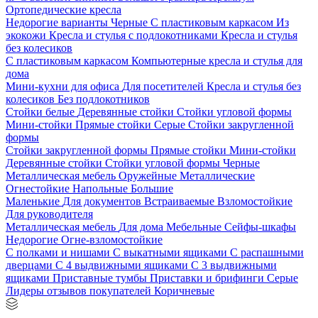
Ортопедические кресла
Недорогие варианты
Черные
С пластиковым каркасом
Из
экокожи
Кресла и стулья с подлокотниками
Кресла и стулья
без колесиков
С пластиковым каркасом
Компьютерные кресла и стулья для
дома
Мини-кухни для офиса
Для посетителей
Кресла и стулья без
колесиков
Без подлокотников
Стойки белые
Деревянные стойки
Стойки угловой формы
Мини-стойки
Прямые стойки
Серые
Стойки закругленной
формы
Стойки закругленной формы
Прямые стойки
Мини-стойки
Деревянные стойки
Стойки угловой формы
Черные
Металлическая мебель
Оружейные
Металлические
Огнестойкие
Напольные
Большие
Маленькие
Для документов
Встраиваемые
Взломостойкие
Для руководителя
Металлическая мебель
Для дома
Мебельные
Сейфы-шкафы
Недорогие
Огне-взломостойкие
С полками и нишами
С выкатными ящиками
С распашными
дверцами
С 4 выдвижными ящиками
С 3 выдвижными
ящиками
Приставные тумбы
Приставки и брифинги
Серые
Лидеры отзывов покупателей
Коричневые