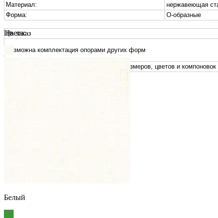
Материал:
нержавеющая ст
Форма:
О-образные
Цвета:
На заказ
Возможна комплектация опорами других форм
Возможно изготовление столов любых размеров, цветов и компоновок
Подробнее
Свернуть
Белый