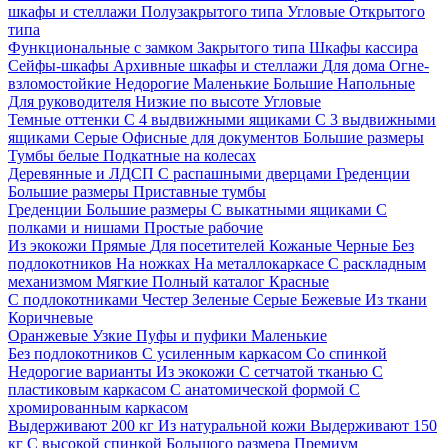
шкафы и стеллажи
Полузакрытого типа
Угловые
Открытого
типа
Функциональные с замком
Закрытого типа
Шкафы кассира
Сейфы-шкафы
Архивные шкафы и стеллажи
Для дома
Огне-
взломостойкие
Недорогие
Маленькие
Большие
Напольные
Для руководителя
Низкие по высоте
Угловые
Темные оттенки
С 4 выдвижными ящиками
С 3 выдвижными
ящиками
Серые
Офисные для документов
Большие размеры
Тумбы белые
Подкатные на колесах
Деревянные и ЛДСП
С распашными дверцами
Греденции
Большие размеры
Приставные тумбы
Греденции
Большие размеры
С выкатными ящиками
С
полками и нишами
Простые рабочие
Из экокожи
Прямые
Для посетителей
Кожаные
Черные
Без
подлокотников
На ножках
На металлокаркасе
С раскладным
механизмом
Мягкие
Полный каталог
Красные
С подлокотниками
Честер
Зеленые
Серые
Бежевые
Из ткани
Коричневые
Оранжевые
Узкие
Пуфы и пуфики
Маленькие
Без подлокотников
С усиленным каркасом
Со спинкой
Недорогие варианты
Из экокожи
С сетчатой тканью
С
пластиковым каркасом
С анатомической формой
С
хромированным каркасом
Выдерживают 200 кг
Из натуральной кожи
Выдерживают 150
кг
С высокой спинкой
Большого размера
Премиум