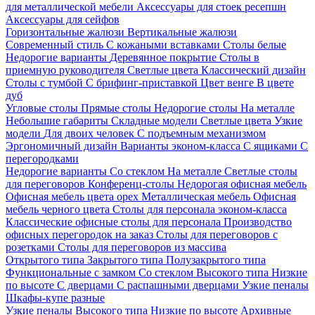
для металлической мебели
Аксессуары для стоек ресепшн
Аксессуары для сейфов
Горизонтальные жалюзи
Вертикальные жалюзи
Современный стиль
С кожаными вставками
Столы белые
Недорогие варианты
Деревянное покрытие
Столы в
приемную руководителя
Светлые цвета
Классический дизайн
Столы с тумбой
С брифинг-приставкой
Цвет венге
В цвете
дуб
Угловые столы
Прямые столы
Недорогие столы
На металле
Небольшие габариты
Складные модели
Светлые цвета
Узкие
модели
Для двоих человек
С подъемным механизмом
Эргономичный дизайн
Варианты эконом-класса
С ящиками
С
перегородками
Недорогие варианты
Со стеклом
На металле
Светлые столы
для переговоров
Конференц-столы
Недорогая офисная мебель
Офисная мебель цвета орех
Металлическая мебель
Офисная
мебель черного цвета
Столы для персонала эконом-класса
Классические офисные столы для персонала
Производство
офисных перегородок на заказ
Столы для переговоров с
розетками
Столы для переговоров из массива
Открытого типа
Закрытого типа
Полузакрытого типа
Функциональные с замком
Со стеклом
Высокого типа
Низкие
по высоте
С дверцами
С распашными дверцами
Узкие пеналы
Шкафы-купе разные
Узкие пеналы
Высокого типа
Низкие по высоте
Архивные