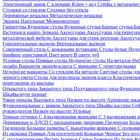
Электронный замок
С ключами
Ключ + код
Сейфы с механичес
Столики со стеклом
Столики без стекла
Деревянные вешалки
Металлические вешалки
Экраны
Напольные
Межкомнатные
Гарнитуры
Кухонные столы
Кухонные стулья
Барные стулья
Ба
Растения в кашпо
Зеркала
Аксессуары
Аксессуары для перего
металлической мебели
Аксессуары для стоек ресепшн
Аксессуа
Горизонтальные жалюзи
Вертикальные жалюзи
Современный стиль
С кожаными вставками
Столы белые
Недо
брифинг-приставкой
Цвет венге
В цвете дуб
Угловые столы
Прямые столы
Недорогие столы
На металле
Неб
дизайн
Варианты эконом-класса
С ящиками
С перегородками
Недорогие варианты
Со стеклом
На металле
Светлые столы дл
черного цвета
Столы для персонала эконом-класса
Классически
переговоров из массива
Открытого типа
Закрытого типа
Полузакрытого типа
Функцион
Шкафы-купе разные
Узкие пеналы
Высокого типа
Низкие по высоте
Архивные шка
Функциональные с замком
Закрытого типа
Шкафы кассира
Се
руководителя
Низкие по высоте
Угловые
Темные оттенки
С 4 выдвижными ящиками
С 3 выдвижными 
Деревянные и ЛДСП
С распашными дверцами
Греденции
Боль
Греденции
Большие размеры
С выкатными ящиками
С полкам
Из экокожи
Прямые
Для посетителей
Кожаные
Черные
Без под
С подлокотниками
Честер
Зеленые
Серые
Бежевые
Из ткани
Ко