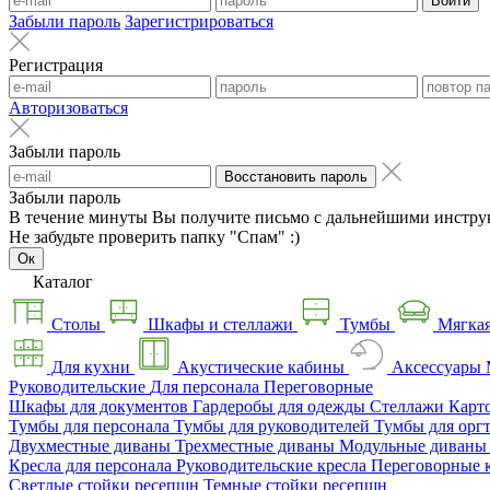
Войти
Забыли пароль
Зарегистрироваться
Регистрация
Авторизоваться
Забыли пароль
Восстановить пароль
Забыли пароль
В течение минуты Вы получите письмо с дальнейшими инстру
Не забудьте проверить папку "Спам" :)
Ок
Каталог
Столы
Шкафы и стеллажи
Тумбы
Мягкая
Для кухни
Акустические кабины
Аксессуары
Руководительские
Для персонала
Переговорные
Шкафы для документов
Гардеробы для одежды
Стеллажи
Карт
Тумбы для персонала
Тумбы для руководителей
Тумбы для орг
Двухместные диваны
Трехместные диваны
Модульные диван
Кресла для персонала
Руководительские кресла
Переговорные 
Светлые стойки ресепшн
Темные стойки ресепшн