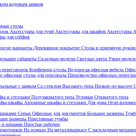
ким кодовым замком
рные столы
родок
Аксессуары для тумб
Аксессуары для шкафов
Аксессуары
А
ры для сейфов
рогие варианты
Деревянное покрытие
Столы в приемную руков
ольшие габариты
Складные модели
Светлые цвета
Узкие модел
я переговоров
Конференц-столы
Недорогая офисная мебель
Офис
е офисные столы для персонала
Производство офисных перегоро
альные с замком
Со стеклом
Высокого типа
Низкие по высоте
фы и стеллажи
Полузакрытого типа
Угловые
Открытого типа
йфы-шкафы
Архивные шкафы и стеллажи
Для дома
Огне-взломо
ящиками
Серые
Офисные для документов
Большие размеры
Тумб
шие размеры
Приставные тумбы
и и нишами
Простые рабочие
локотников
На ножках
На металлокаркасе
С раскладным механи
ричневые