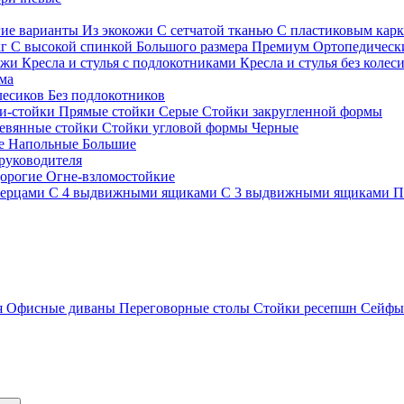
гие варианты
Из экокожи
С сетчатой тканью
С пластиковым кар
кг
С высокой спинкой
Большого размера
Премиум
Ортопедически
ожи
Кресла и стулья с подлокотниками
Кресла и стулья без колес
ма
олесиков
Без подлокотников
и-стойки
Прямые стойки
Серые
Стойки закругленной формы
евянные стойки
Стойки угловой формы
Черные
ие
Напольные
Большие
руководителя
орогие
Огне-взломостойкие
верцами
С 4 выдвижными ящиками
С 3 выдвижными ящиками
П
я
Офисные диваны
Переговорные столы
Стойки ресепшн
Сейф