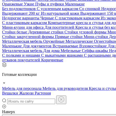
Оранжевые
Узкие
Пуфы и пуфики
Маленькие
Без подлокотников
С усиленным каркасом
Со спинкой
Недоро
Выдерживают 200 кг
Из натуральной кожи
Выдерживают 150 
Недорогие варианты
Черные
С пластиковым каркасом
Из экок
С пластиковым каркасом
Компьютерные кресла и стулья для до
Мини-кухни для офиса
Для посетителей
Кресла и стулья без к
Стойки белые
Деревянные стойки
Стойки угловой формы
Мин
Стойки закругленной формы
Прямые стойки
Мини-стойки
Дер
Металлическая мебель
Оружейные
Металлические
Огнестойк
Маленькие
Для документов
Встраиваемые
Взломостойкие
Для 
Металлическая мебель
Для дома
Мебельные
Сейфы-шкафы
Нед
С полками и нишами
С выкатными ящиками
С распашными д
отзывов покупателей
Коричневые
Готовые коллекции
Мебель для персонала
Мебель для руководителя
Кресла и стуль
Вешалки
Жалюзи
Растения
Наверх