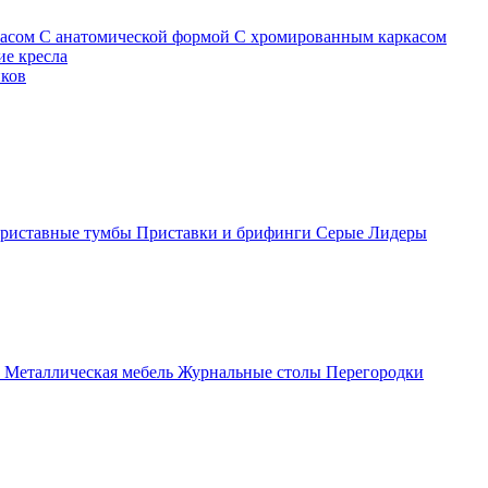
касом
С анатомической формой
С хромированным каркасом
е кресла
иков
риставные тумбы
Приставки и брифинги
Серые
Лидеры
ы
Металлическая мебель
Журнальные столы
Перегородки