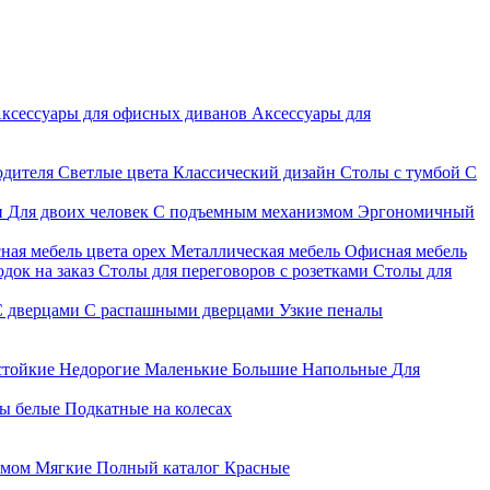
ксессуары для офисных диванов
Аксессуары для
одителя
Светлые цвета
Классический дизайн
Столы с тумбой
С
и
Для двоих человек
С подъемным механизмом
Эргономичный
ная мебель цвета орех
Металлическая мебель
Офисная мебель
док на заказ
Столы для переговоров с розетками
Столы для
С дверцами
С распашными дверцами
Узкие пеналы
стойкие
Недорогие
Маленькие
Большие
Напольные
Для
ы белые
Подкатные на колесах
змом
Мягкие
Полный каталог
Красные