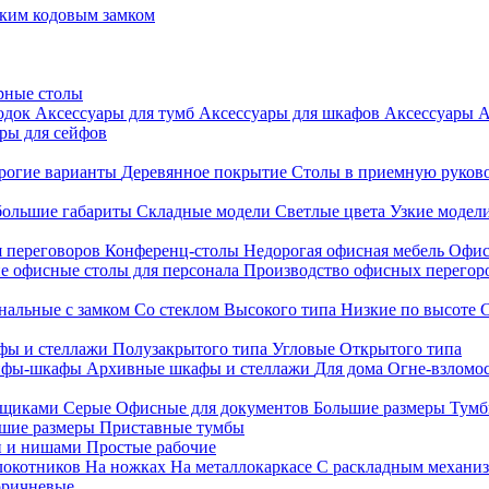
ким кодовым замком
рные столы
родок
Аксессуары для тумб
Аксессуары для шкафов
Аксессуары
А
ры для сейфов
рогие варианты
Деревянное покрытие
Столы в приемную руков
ольшие габариты
Складные модели
Светлые цвета
Узкие модел
я переговоров
Конференц-столы
Недорогая офисная мебель
Офис
е офисные столы для персонала
Производство офисных перегоро
альные с замком
Со стеклом
Высокого типа
Низкие по высоте
фы и стеллажи
Полузакрытого типа
Угловые
Открытого типа
йфы-шкафы
Архивные шкафы и стеллажи
Для дома
Огне-взломо
ящиками
Серые
Офисные для документов
Большие размеры
Тумб
шие размеры
Приставные тумбы
и и нишами
Простые рабочие
локотников
На ножках
На металлокаркасе
С раскладным механи
ричневые