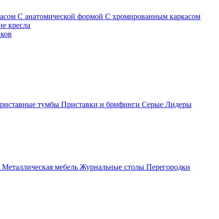
касом
С анатомической формой
С хромированным каркасом
е кресла
иков
риставные тумбы
Приставки и брифинги
Серые
Лидеры
ы
Металлическая мебель
Журнальные столы
Перегородки