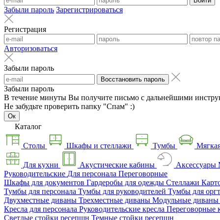
Войти
Забыли пароль
Зарегистрироваться
Регистрация
Авторизоваться
Забыли пароль
Восстановить пароль
Забыли пароль
В течение минуты Вы получите письмо с дальнейшими инстру
Не забудьте проверить папку "Спам" :)
Ок
Каталог
Столы
Шкафы и стеллажи
Тумбы
Мягкая
Для кухни
Акустические кабины
Аксессуары
Руководительские
Для персонала
Переговорные
Шкафы для документов
Гардеробы для одежды
Стеллажи
Карт
Тумбы для персонала
Тумбы для руководителей
Тумбы для орг
Двухместные диваны
Трехместные диваны
Модульные диван
Кресла для персонала
Руководительские кресла
Переговорные 
Светлые стойки ресепшн
Темные стойки ресепшн