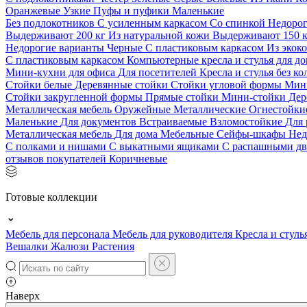
Оранжевые
Узкие
Пуфы и пуфики
Маленькие
Без подлокотников
С усиленным каркасом
Со спинкой
Недоро
Выдерживают 200 кг
Из натуральной кожи
Выдерживают 150 
Недорогие варианты
Черные
С пластиковым каркасом
Из экок
С пластиковым каркасом
Компьютерные кресла и стулья для до
Мини-кухни для офиса
Для посетителей
Кресла и стулья без к
Стойки белые
Деревянные стойки
Стойки угловой формы
Мин
Стойки закругленной формы
Прямые стойки
Мини-стойки
Дер
Металлическая мебель
Оружейные
Металлические
Огнестойк
Маленькие
Для документов
Встраиваемые
Взломостойкие
Для 
Металлическая мебель
Для дома
Мебельные
Сейфы-шкафы
Нед
С полками и нишами
С выкатными ящиками
С распашными д
отзывов покупателей
Коричневые
Готовые коллекции
Мебель для персонала
Мебель для руководителя
Кресла и стуль
Вешалки
Жалюзи
Растения
Наверх