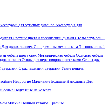
ксессуары для офисных диванов
Аксессуары для
одителя
Светлые цвета
Классический дизайн
Столы с тумбой
С
и
Для двоих человек
С подъемным механизмом
Эргономичный
ная мебель цвета орех
Металлическая мебель
Офисная мебель
док на заказ
Столы для переговоров с розетками
Столы для
С дверцами
С распашными дверцами
Узкие пеналы
стойкие
Недорогие
Маленькие
Большие
Напольные
Для
ы белые
Подкатные на колесах
змом
Мягкие
Полный каталог
Красные