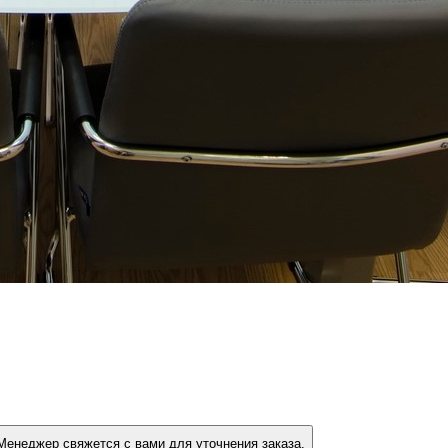
ри нажатии на эту кнопку вы ничего не платите. Менеджер свяжется с вами для уточнения заказа.