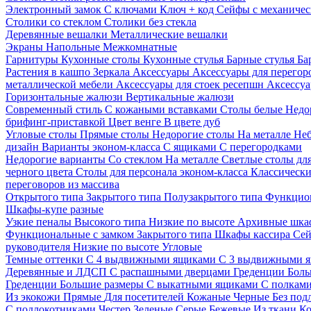
Электронный замок
С ключами
Ключ + код
Сейфы с механичес
Столики со стеклом
Столики без стекла
Деревянные вешалки
Металлические вешалки
Экраны
Напольные
Межкомнатные
Гарнитуры
Кухонные столы
Кухонные стулья
Барные стулья
Ба
Растения в кашпо
Зеркала
Аксессуары
Аксессуары для перего
металлической мебели
Аксессуары для стоек ресепшн
Аксессуа
Горизонтальные жалюзи
Вертикальные жалюзи
Современный стиль
С кожаными вставками
Столы белые
Недо
брифинг-приставкой
Цвет венге
В цвете дуб
Угловые столы
Прямые столы
Недорогие столы
На металле
Неб
дизайн
Варианты эконом-класса
С ящиками
С перегородками
Недорогие варианты
Со стеклом
На металле
Светлые столы дл
черного цвета
Столы для персонала эконом-класса
Классически
переговоров из массива
Открытого типа
Закрытого типа
Полузакрытого типа
Функцион
Шкафы-купе разные
Узкие пеналы
Высокого типа
Низкие по высоте
Архивные шка
Функциональные с замком
Закрытого типа
Шкафы кассира
Се
руководителя
Низкие по высоте
Угловые
Темные оттенки
С 4 выдвижными ящиками
С 3 выдвижными 
Деревянные и ЛДСП
С распашными дверцами
Греденции
Боль
Греденции
Большие размеры
С выкатными ящиками
С полкам
Из экокожи
Прямые
Для посетителей
Кожаные
Черные
Без под
С подлокотниками
Честер
Зеленые
Серые
Бежевые
Из ткани
Ко