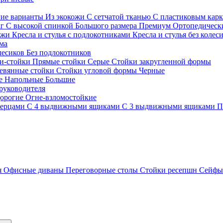
гие варианты
Из экокожи
С сетчатой тканью
С пластиковым кар
кг
С высокой спинкой
Большого размера
Премиум
Ортопедически
ожи
Кресла и стулья с подлокотниками
Кресла и стулья без колес
ма
олесиков
Без подлокотников
и-стойки
Прямые стойки
Серые
Стойки закругленной формы
евянные стойки
Стойки угловой формы
Черные
ие
Напольные
Большие
руководителя
орогие
Огне-взломостойкие
верцами
С 4 выдвижными ящиками
С 3 выдвижными ящиками
П
я
Офисные диваны
Переговорные столы
Стойки ресепшн
Сейф