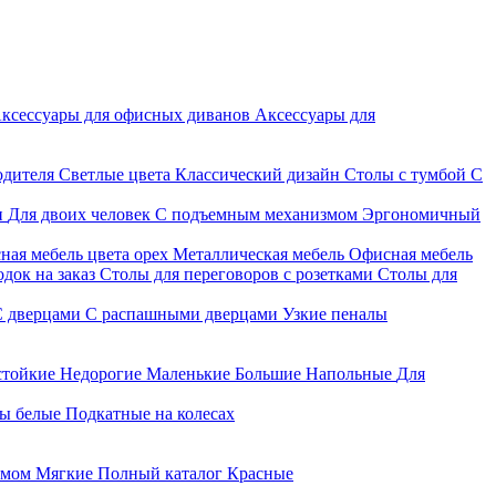
ксессуары для офисных диванов
Аксессуары для
одителя
Светлые цвета
Классический дизайн
Столы с тумбой
С
и
Для двоих человек
С подъемным механизмом
Эргономичный
ная мебель цвета орех
Металлическая мебель
Офисная мебель
док на заказ
Столы для переговоров с розетками
Столы для
С дверцами
С распашными дверцами
Узкие пеналы
стойкие
Недорогие
Маленькие
Большие
Напольные
Для
ы белые
Подкатные на колесах
змом
Мягкие
Полный каталог
Красные