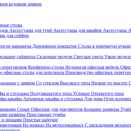
ким кодовым замком
рные столы
родок
Аксессуары для тумб
Аксессуары для шкафов
Аксессуары
А
ры для сейфов
рогие варианты
Деревянное покрытие
Столы в приемную руков
ольшие габариты
Складные модели
Светлые цвета
Узкие модел
я переговоров
Конференц-столы
Недорогая офисная мебель
Офис
е офисные столы для персонала
Производство офисных перегоро
альные с замком
Со стеклом
Высокого типа
Низкие по высоте
фы и стеллажи
Полузакрытого типа
Угловые
Открытого типа
йфы-шкафы
Архивные шкафы и стеллажи
Для дома
Огне-взломо
ящиками
Серые
Офисные для документов
Большие размеры
Тумб
шие размеры
Приставные тумбы
и и нишами
Простые рабочие
локотников
На ножках
На металлокаркасе
С раскладным механи
ричневые