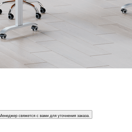
ри нажатии на эту кнопку вы ничего не платите. Менеджер свяжется с вами для уточнения заказа.