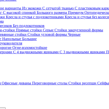
гие варианты
Из экокожи
С сетчатой тканью
С пластиковым кар
кг
С высокой спинкой
Большого размера
Премиум
Ортопедически
ожи
Кресла и стулья с подлокотниками
Кресла и стулья без колес
ма
олесиков
Без подлокотников
и-стойки
Прямые стойки
Серые
Стойки закругленной формы
евянные стойки
Стойки угловой формы
Черные
ие
Напольные
Большие
руководителя
орогие
Огне-взломостойкие
верцами
С 4 выдвижными ящиками
С 3 выдвижными ящиками
П
я
Офисные диваны
Переговорные столы
Стойки ресепшн
Сейф