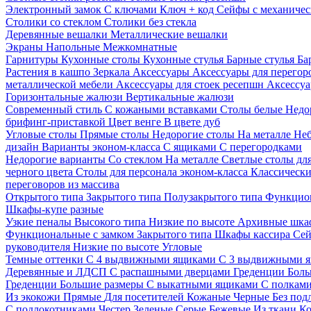
Электронный замок
С ключами
Ключ + код
Сейфы с механичес
Столики со стеклом
Столики без стекла
Деревянные вешалки
Металлические вешалки
Экраны
Напольные
Межкомнатные
Гарнитуры
Кухонные столы
Кухонные стулья
Барные стулья
Ба
Растения в кашпо
Зеркала
Аксессуары
Аксессуары для перего
металлической мебели
Аксессуары для стоек ресепшн
Аксессуа
Горизонтальные жалюзи
Вертикальные жалюзи
Современный стиль
С кожаными вставками
Столы белые
Недо
брифинг-приставкой
Цвет венге
В цвете дуб
Угловые столы
Прямые столы
Недорогие столы
На металле
Неб
дизайн
Варианты эконом-класса
С ящиками
С перегородками
Недорогие варианты
Со стеклом
На металле
Светлые столы дл
черного цвета
Столы для персонала эконом-класса
Классически
переговоров из массива
Открытого типа
Закрытого типа
Полузакрытого типа
Функцион
Шкафы-купе разные
Узкие пеналы
Высокого типа
Низкие по высоте
Архивные шка
Функциональные с замком
Закрытого типа
Шкафы кассира
Се
руководителя
Низкие по высоте
Угловые
Темные оттенки
С 4 выдвижными ящиками
С 3 выдвижными 
Деревянные и ЛДСП
С распашными дверцами
Греденции
Боль
Греденции
Большие размеры
С выкатными ящиками
С полкам
Из экокожи
Прямые
Для посетителей
Кожаные
Черные
Без под
С подлокотниками
Честер
Зеленые
Серые
Бежевые
Из ткани
Ко