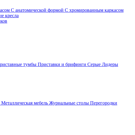
касом
С анатомической формой
С хромированным каркасом
е кресла
иков
риставные тумбы
Приставки и брифинги
Серые
Лидеры
ы
Металлическая мебель
Журнальные столы
Перегородки