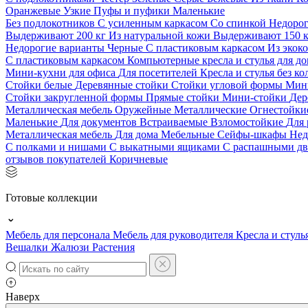
Оранжевые
Узкие
Пуфы и пуфики
Маленькие
Без подлокотников
С усиленным каркасом
Со спинкой
Недоро
Выдерживают 200 кг
Из натуральной кожи
Выдерживают 150 
Недорогие варианты
Черные
С пластиковым каркасом
Из экок
С пластиковым каркасом
Компьютерные кресла и стулья для до
Мини-кухни для офиса
Для посетителей
Кресла и стулья без к
Стойки белые
Деревянные стойки
Стойки угловой формы
Мин
Стойки закругленной формы
Прямые стойки
Мини-стойки
Дер
Металлическая мебель
Оружейные
Металлические
Огнестойк
Маленькие
Для документов
Встраиваемые
Взломостойкие
Для 
Металлическая мебель
Для дома
Мебельные
Сейфы-шкафы
Нед
С полками и нишами
С выкатными ящиками
С распашными д
отзывов покупателей
Коричневые
Готовые коллекции
Мебель для персонала
Мебель для руководителя
Кресла и стуль
Вешалки
Жалюзи
Растения
Наверх