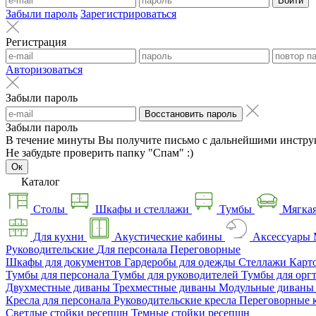
Войти
Забыли пароль
Зарегистрироваться
Регистрация
Авторизоваться
Забыли пароль
Восстановить пароль
Забыли пароль
В течение минуты Вы получите письмо с дальнейшими инстру
Не забудьте проверить папку "Спам" :)
Ок
Каталог
Столы
Шкафы и стеллажи
Тумбы
Мягкая
Для кухни
Акустические кабины
Аксессуары
Руководительские
Для персонала
Переговорные
Шкафы для документов
Гардеробы для одежды
Стеллажи
Карт
Тумбы для персонала
Тумбы для руководителей
Тумбы для орг
Двухместные диваны
Трехместные диваны
Модульные диван
Кресла для персонала
Руководительские кресла
Переговорные 
Светлые стойки ресепшн
Темные стойки ресепшн