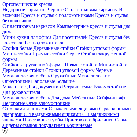
Ортопедические кресла
Недорогие варианты
Черные
С пластиковым каркасом
Из
экокожи
Кресла и стулья с подлокотниками
Кресла и стулья
без колесиков
С пластиковым каркасом
Компьютерные кресла и стулья для
дома
Мини-кухни для офиса
Для посетителей
Кресла и стулья без
колесиков
Без подлокотников
Стойки белые
Деревянные стойки
Стойки угловой формы
Мини-стойки
Прямые стойки
Серые
Стойки закругленной
формы
Стойки закругленной формы
Прямые стойки
Мини-стойки
Деревянные стойки
Стойки угловой формы
Черные
Металлическая мебель
Оружейные
Металлические
Огнестойкие
Напольные
Большие
Маленькие
Для документов
Встраиваемые
Взломостойкие
Для руководителя
Металлическая мебель
Для дома
Мебельные
Сейфы-шкафы
Недорогие
Огне-взломостойкие
С полками и нишами
С выкатными ящиками
С распашными
дверцами
С 4 выдвижными ящиками
С 3 выдвижными
ящиками
Приставные тумбы
Приставки и брифинги
Серые
Лидеры отзывов покупателей
Коричневые