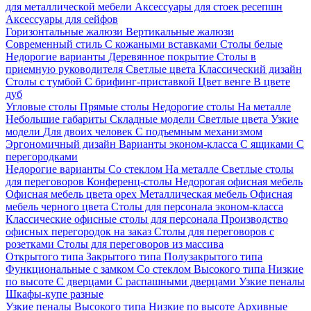
для металлической мебели
Аксессуары для стоек ресепшн
Аксессуары для сейфов
Горизонтальные жалюзи
Вертикальные жалюзи
Современный стиль
С кожаными вставками
Столы белые
Недорогие варианты
Деревянное покрытие
Столы в
приемную руководителя
Светлые цвета
Классический дизайн
Столы с тумбой
С брифинг-приставкой
Цвет венге
В цвете
дуб
Угловые столы
Прямые столы
Недорогие столы
На металле
Небольшие габариты
Складные модели
Светлые цвета
Узкие
модели
Для двоих человек
С подъемным механизмом
Эргономичный дизайн
Варианты эконом-класса
С ящиками
С
перегородками
Недорогие варианты
Со стеклом
На металле
Светлые столы
для переговоров
Конференц-столы
Недорогая офисная мебель
Офисная мебель цвета орех
Металлическая мебель
Офисная
мебель черного цвета
Столы для персонала эконом-класса
Классические офисные столы для персонала
Производство
офисных перегородок на заказ
Столы для переговоров с
розетками
Столы для переговоров из массива
Открытого типа
Закрытого типа
Полузакрытого типа
Функциональные с замком
Со стеклом
Высокого типа
Низкие
по высоте
С дверцами
С распашными дверцами
Узкие пеналы
Шкафы-купе разные
Узкие пеналы
Высокого типа
Низкие по высоте
Архивные