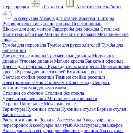
Перегородки
Для кухни
Акустические кабины
Аксессуары
Мебель для отелей
Жалюзи и шторы
Руководительские
Для персонала
Переговорные
Шкафы для документов
Гардеробы для одежды
Стеллажи
Картотеки офисные
Металлические стеллажи
Металлические
шкафы
Тумбы для персонала
Тумбы для руководителей
Тумбы для
оргтехники
Двухместные диваны
Трехместные диваны
Модульные
диваны
Угловые диваны
Мягкие кресла
Банкетки офисные
Кресла для персонала
Руководительские кресла
Переговорные
кресла
Кресла для посетителей
Кухонные кресла
Светлые стойки ресепшн
Темные стойки ресепшн
Электронный замок
С ключами
Ключ + код
Сейфы с
механическим кодовым замком
Столики со стеклом
Столики без стекла
Деревянные вешалки
Металлические вешалки
Экраны
Напольные
Межкомнатные
Гарнитуры
Кухонные столы
Кухонные стулья
Барные стулья
Барные столы
Растения в кашпо
Зеркала
Аксессуары
Аксессуары для
перегородок
Аксессуары для тумб
Аксессуары для шкафов
Аксессуары
Аксессуары для офисных диванов
Аксессуары