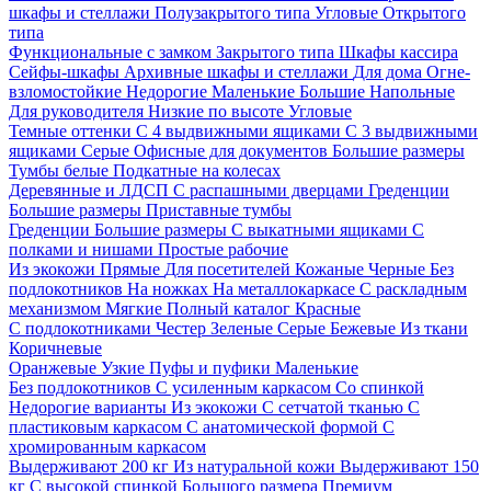
шкафы и стеллажи
Полузакрытого типа
Угловые
Открытого
типа
Функциональные с замком
Закрытого типа
Шкафы кассира
Сейфы-шкафы
Архивные шкафы и стеллажи
Для дома
Огне-
взломостойкие
Недорогие
Маленькие
Большие
Напольные
Для руководителя
Низкие по высоте
Угловые
Темные оттенки
С 4 выдвижными ящиками
С 3 выдвижными
ящиками
Серые
Офисные для документов
Большие размеры
Тумбы белые
Подкатные на колесах
Деревянные и ЛДСП
С распашными дверцами
Греденции
Большие размеры
Приставные тумбы
Греденции
Большие размеры
С выкатными ящиками
С
полками и нишами
Простые рабочие
Из экокожи
Прямые
Для посетителей
Кожаные
Черные
Без
подлокотников
На ножках
На металлокаркасе
С раскладным
механизмом
Мягкие
Полный каталог
Красные
С подлокотниками
Честер
Зеленые
Серые
Бежевые
Из ткани
Коричневые
Оранжевые
Узкие
Пуфы и пуфики
Маленькие
Без подлокотников
С усиленным каркасом
Со спинкой
Недорогие варианты
Из экокожи
С сетчатой тканью
С
пластиковым каркасом
С анатомической формой
С
хромированным каркасом
Выдерживают 200 кг
Из натуральной кожи
Выдерживают 150
кг
С высокой спинкой
Большого размера
Премиум