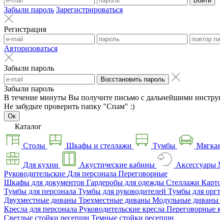
Войти
Забыли пароль
Зарегистрироваться
Регистрация
Авторизоваться
Забыли пароль
Восстановить пароль
Забыли пароль
В течение минуты Вы получите письмо с дальнейшими инстру
Не забудьте проверить папку "Спам" :)
Ок
Каталог
Столы
Шкафы и стеллажи
Тумбы
Мягкая
Для кухни
Акустические кабины
Аксессуары
Руководительские
Для персонала
Переговорные
Шкафы для документов
Гардеробы для одежды
Стеллажи
Карт
Тумбы для персонала
Тумбы для руководителей
Тумбы для орг
Двухместные диваны
Трехместные диваны
Модульные диван
Кресла для персонала
Руководительские кресла
Переговорные 
Светлые стойки ресепшн
Темные стойки ресепшн