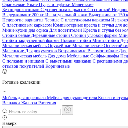
Оранжевые
Узкие
Пуфы и пуфики
Маленькие
Без подлокотников
С усиленным каркасом
Со спинкой
Недоро
Выдерживают 200 кг
Из натуральной кожи
Выдерживают 150 
Недорогие варианты
Черные
С пластиковым каркасом
Из экок
С пластиковым каркасом
Компьютерные кресла и стулья для до
Мини-кухни для офиса
Для посетителей
Кресла и стулья без к
Стойки белые
Деревянные стойки
Стойки угловой формы
Мин
Стойки закругленной формы
Прямые стойки
Мини-стойки
Дер
Металлическая мебель
Оружейные
Металлические
Огнестойк
Маленькие
Для документов
Встраиваемые
Взломостойкие
Для 
Металлическая мебель
Для дома
Мебельные
Сейфы-шкафы
Нед
С полками и нишами
С выкатными ящиками
С распашными д
отзывов покупателей
Коричневые
Готовые коллекции
Мебель для персонала
Мебель для руководителя
Кресла и стуль
Вешалки
Жалюзи
Растения
Наверх