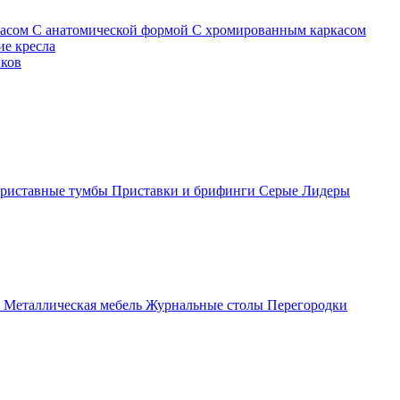
касом
С анатомической формой
С хромированным каркасом
е кресла
иков
риставные тумбы
Приставки и брифинги
Серые
Лидеры
ы
Металлическая мебель
Журнальные столы
Перегородки