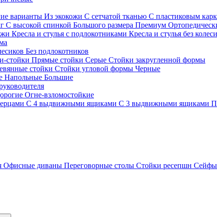
гие варианты
Из экокожи
С сетчатой тканью
С пластиковым кар
кг
С высокой спинкой
Большого размера
Премиум
Ортопедически
ожи
Кресла и стулья с подлокотниками
Кресла и стулья без колес
ма
олесиков
Без подлокотников
и-стойки
Прямые стойки
Серые
Стойки закругленной формы
евянные стойки
Стойки угловой формы
Черные
ие
Напольные
Большие
руководителя
орогие
Огне-взломостойкие
верцами
С 4 выдвижными ящиками
С 3 выдвижными ящиками
П
я
Офисные диваны
Переговорные столы
Стойки ресепшн
Сейф