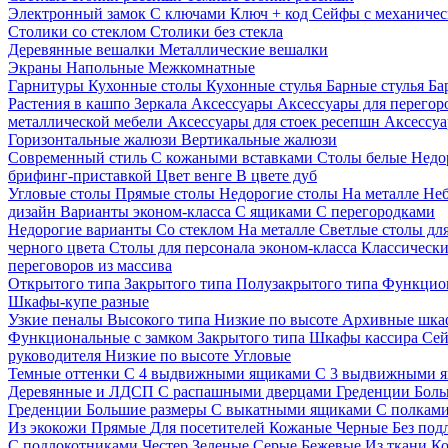
Электронный замок
С ключами
Ключ + код
Сейфы с механичес
Столики со стеклом
Столики без стекла
Деревянные вешалки
Металлические вешалки
Экраны
Напольные
Межкомнатные
Гарнитуры
Кухонные столы
Кухонные стулья
Барные стулья
Ба
Растения в кашпо
Зеркала
Аксессуары
Аксессуары для перего
металлической мебели
Аксессуары для стоек ресепшн
Аксессуа
Горизонтальные жалюзи
Вертикальные жалюзи
Современный стиль
С кожаными вставками
Столы белые
Недо
брифинг-приставкой
Цвет венге
В цвете дуб
Угловые столы
Прямые столы
Недорогие столы
На металле
Неб
дизайн
Варианты эконом-класса
С ящиками
С перегородками
Недорогие варианты
Со стеклом
На металле
Светлые столы дл
черного цвета
Столы для персонала эконом-класса
Классически
переговоров из массива
Открытого типа
Закрытого типа
Полузакрытого типа
Функцион
Шкафы-купе разные
Узкие пеналы
Высокого типа
Низкие по высоте
Архивные шка
Функциональные с замком
Закрытого типа
Шкафы кассира
Се
руководителя
Низкие по высоте
Угловые
Темные оттенки
С 4 выдвижными ящиками
С 3 выдвижными 
Деревянные и ЛДСП
С распашными дверцами
Греденции
Боль
Греденции
Большие размеры
С выкатными ящиками
С полкам
Из экокожи
Прямые
Для посетителей
Кожаные
Черные
Без под
С подлокотниками
Честер
Зеленые
Серые
Бежевые
Из ткани
Ко