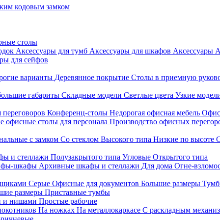
ким кодовым замком
рные столы
родок
Аксессуары для тумб
Аксессуары для шкафов
Аксессуары
А
ры для сейфов
рогие варианты
Деревянное покрытие
Столы в приемную руков
ольшие габариты
Складные модели
Светлые цвета
Узкие модел
я переговоров
Конференц-столы
Недорогая офисная мебель
Офис
е офисные столы для персонала
Производство офисных перегоро
альные с замком
Со стеклом
Высокого типа
Низкие по высоте
фы и стеллажи
Полузакрытого типа
Угловые
Открытого типа
йфы-шкафы
Архивные шкафы и стеллажи
Для дома
Огне-взломо
ящиками
Серые
Офисные для документов
Большие размеры
Тумб
шие размеры
Приставные тумбы
и и нишами
Простые рабочие
локотников
На ножках
На металлокаркасе
С раскладным механи
ричневые