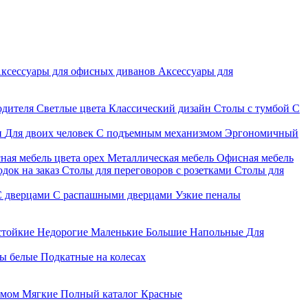
ксессуары для офисных диванов
Аксессуары для
одителя
Светлые цвета
Классический дизайн
Столы с тумбой
С
и
Для двоих человек
С подъемным механизмом
Эргономичный
ная мебель цвета орех
Металлическая мебель
Офисная мебель
док на заказ
Столы для переговоров с розетками
Столы для
С дверцами
С распашными дверцами
Узкие пеналы
стойкие
Недорогие
Маленькие
Большие
Напольные
Для
ы белые
Подкатные на колесах
змом
Мягкие
Полный каталог
Красные