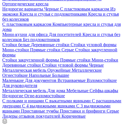
Ортопедические кресла
Недорогие варианты
Черные
С пластиковым каркасом
Из
экокожи
Кресла и стулья с подлокотниками
Кресла и стулья
без колесиков
С пластиковым каркасом
Компьютерные кресла и стулья для
дома
Мини-кухни для офиса
Для посетителей
Кресла и стулья без
колесиков
Без подлокотников
Стойки белые
Деревянные стойки
Стойки угловой формы
Мини-стойки
Прямые стойки
Серые
Стойки закругленной
формы
Стойки закругленной формы
Прямые стойки
Мини-стойки
Деревянные стойки
Стойки угловой формы
Черные
Металлическая мебель
Оружейные
Металлические
Огнестойкие
Напольные
Большие
Маленькие
Для документов
Встраиваемые
Взломостойкие
Для руководителя
Металлическая мебель
Для дома
Мебельные
Сейфы-шкафы
Недорогие
Огне-взломостойкие
С полками и нишами
С выкатными ящиками
С распашными
дверцами
С 4 выдвижными ящиками
С 3 выдвижными
ящиками
Приставные тумбы
Приставки и брифинги
Серые
Лидеры отзывов покупателей
Коричневые