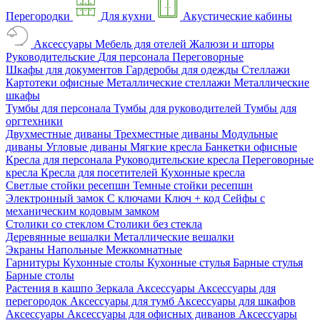
Перегородки
Для кухни
Акустические кабины
Аксессуары
Мебель для отелей
Жалюзи и шторы
Руководительские
Для персонала
Переговорные
Шкафы для документов
Гардеробы для одежды
Стеллажи
Картотеки офисные
Металлические стеллажи
Металлические
шкафы
Тумбы для персонала
Тумбы для руководителей
Тумбы для
оргтехники
Двухместные диваны
Трехместные диваны
Модульные
диваны
Угловые диваны
Мягкие кресла
Банкетки офисные
Кресла для персонала
Руководительские кресла
Переговорные
кресла
Кресла для посетителей
Кухонные кресла
Светлые стойки ресепшн
Темные стойки ресепшн
Электронный замок
С ключами
Ключ + код
Сейфы с
механическим кодовым замком
Столики со стеклом
Столики без стекла
Деревянные вешалки
Металлические вешалки
Экраны
Напольные
Межкомнатные
Гарнитуры
Кухонные столы
Кухонные стулья
Барные стулья
Барные столы
Растения в кашпо
Зеркала
Аксессуары
Аксессуары для
перегородок
Аксессуары для тумб
Аксессуары для шкафов
Аксессуары
Аксессуары для офисных диванов
Аксессуары