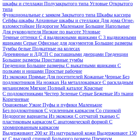
шкафы и стеллажи
Полузакрытого типа
Угловые
Открытого
типа
Функциональные с замком
Закрытого типа
Шкафы кассира
Сейфы-шкафы
Архивные шкафы и стеллажи
Для дома
Огне-
взломостойкие
Недорогие
Маленькие
Большие
Напольные
Для руководителя
Низкие по высоте
Угловые
Темные оттенки
С 4 выдвижными ящиками
С 3 выдвижными
ящиками
Серые
Офисные для документов
Большие размеры
Тумбы белые
Подкатные на колесах
Деревянные и ЛДСП
С распашными дверцами
Греденции
Большие размеры
Приставные тумбы
Греденции
Большие размеры
С выкатными ящиками
С
полками и нишами
Простые рабочие
Из экокожи
Прямые
Для посетителей
Кожаные
Черные
Без
подлокотников
На ножках
На металлокаркасе
С раскладным
механизмом
Мягкие
Полный каталог
Красные
С подлокотниками
Честер
Зеленые
Серые
Бежевые
Из ткани
Коричневые
Оранжевые
Узкие
Пуфы и пуфики
Маленькие
Без подлокотников
С усиленным каркасом
Со спинкой
Недорогие варианты
Из экокожи
С сетчатой тканью
С
пластиковым каркасом
С анатомической формой
С
хромированным каркасом
Выдерживают 200 кг
Из натуральной кожи
Выдерживают 150
кг
С высокой спинкой
Большого размера
Премиум