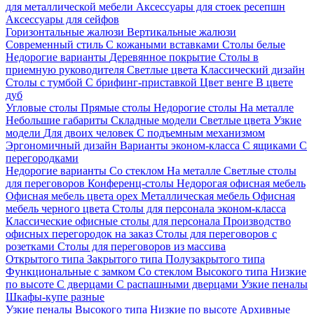
для металлической мебели
Аксессуары для стоек ресепшн
Аксессуары для сейфов
Горизонтальные жалюзи
Вертикальные жалюзи
Современный стиль
С кожаными вставками
Столы белые
Недорогие варианты
Деревянное покрытие
Столы в
приемную руководителя
Светлые цвета
Классический дизайн
Столы с тумбой
С брифинг-приставкой
Цвет венге
В цвете
дуб
Угловые столы
Прямые столы
Недорогие столы
На металле
Небольшие габариты
Складные модели
Светлые цвета
Узкие
модели
Для двоих человек
С подъемным механизмом
Эргономичный дизайн
Варианты эконом-класса
С ящиками
С
перегородками
Недорогие варианты
Со стеклом
На металле
Светлые столы
для переговоров
Конференц-столы
Недорогая офисная мебель
Офисная мебель цвета орех
Металлическая мебель
Офисная
мебель черного цвета
Столы для персонала эконом-класса
Классические офисные столы для персонала
Производство
офисных перегородок на заказ
Столы для переговоров с
розетками
Столы для переговоров из массива
Открытого типа
Закрытого типа
Полузакрытого типа
Функциональные с замком
Со стеклом
Высокого типа
Низкие
по высоте
С дверцами
С распашными дверцами
Узкие пеналы
Шкафы-купе разные
Узкие пеналы
Высокого типа
Низкие по высоте
Архивные