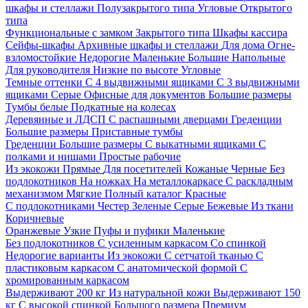
шкафы и стеллажи
Полузакрытого типа
Угловые
Открытого
типа
Функциональные с замком
Закрытого типа
Шкафы кассира
Сейфы-шкафы
Архивные шкафы и стеллажи
Для дома
Огне-
взломостойкие
Недорогие
Маленькие
Большие
Напольные
Для руководителя
Низкие по высоте
Угловые
Темные оттенки
С 4 выдвижными ящиками
С 3 выдвижными
ящиками
Серые
Офисные для документов
Большие размеры
Тумбы белые
Подкатные на колесах
Деревянные и ЛДСП
С распашными дверцами
Греденции
Большие размеры
Приставные тумбы
Греденции
Большие размеры
С выкатными ящиками
С
полками и нишами
Простые рабочие
Из экокожи
Прямые
Для посетителей
Кожаные
Черные
Без
подлокотников
На ножках
На металлокаркасе
С раскладным
механизмом
Мягкие
Полный каталог
Красные
С подлокотниками
Честер
Зеленые
Серые
Бежевые
Из ткани
Коричневые
Оранжевые
Узкие
Пуфы и пуфики
Маленькие
Без подлокотников
С усиленным каркасом
Со спинкой
Недорогие варианты
Из экокожи
С сетчатой тканью
С
пластиковым каркасом
С анатомической формой
С
хромированным каркасом
Выдерживают 200 кг
Из натуральной кожи
Выдерживают 150
кг
С высокой спинкой
Большого размера
Премиум