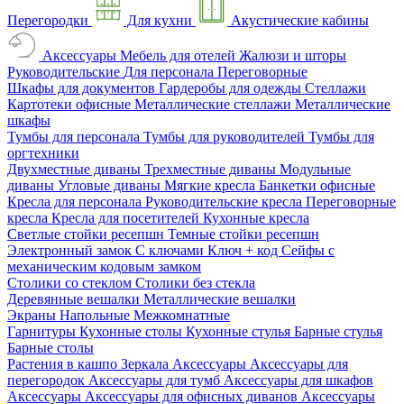
Перегородки
Для кухни
Акустические кабины
Аксессуары
Мебель для отелей
Жалюзи и шторы
Руководительские
Для персонала
Переговорные
Шкафы для документов
Гардеробы для одежды
Стеллажи
Картотеки офисные
Металлические стеллажи
Металлические
шкафы
Тумбы для персонала
Тумбы для руководителей
Тумбы для
оргтехники
Двухместные диваны
Трехместные диваны
Модульные
диваны
Угловые диваны
Мягкие кресла
Банкетки офисные
Кресла для персонала
Руководительские кресла
Переговорные
кресла
Кресла для посетителей
Кухонные кресла
Светлые стойки ресепшн
Темные стойки ресепшн
Электронный замок
С ключами
Ключ + код
Сейфы с
механическим кодовым замком
Столики со стеклом
Столики без стекла
Деревянные вешалки
Металлические вешалки
Экраны
Напольные
Межкомнатные
Гарнитуры
Кухонные столы
Кухонные стулья
Барные стулья
Барные столы
Растения в кашпо
Зеркала
Аксессуары
Аксессуары для
перегородок
Аксессуары для тумб
Аксессуары для шкафов
Аксессуары
Аксессуары для офисных диванов
Аксессуары