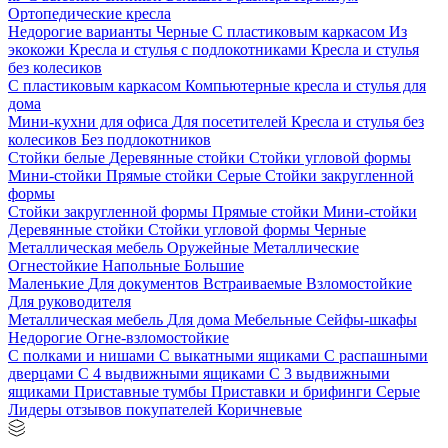
Ортопедические кресла
Недорогие варианты
Черные
С пластиковым каркасом
Из
экокожи
Кресла и стулья с подлокотниками
Кресла и стулья
без колесиков
С пластиковым каркасом
Компьютерные кресла и стулья для
дома
Мини-кухни для офиса
Для посетителей
Кресла и стулья без
колесиков
Без подлокотников
Стойки белые
Деревянные стойки
Стойки угловой формы
Мини-стойки
Прямые стойки
Серые
Стойки закругленной
формы
Стойки закругленной формы
Прямые стойки
Мини-стойки
Деревянные стойки
Стойки угловой формы
Черные
Металлическая мебель
Оружейные
Металлические
Огнестойкие
Напольные
Большие
Маленькие
Для документов
Встраиваемые
Взломостойкие
Для руководителя
Металлическая мебель
Для дома
Мебельные
Сейфы-шкафы
Недорогие
Огне-взломостойкие
С полками и нишами
С выкатными ящиками
С распашными
дверцами
С 4 выдвижными ящиками
С 3 выдвижными
ящиками
Приставные тумбы
Приставки и брифинги
Серые
Лидеры отзывов покупателей
Коричневые