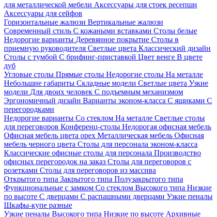
для металлической мебели
Аксессуары для стоек ресепшн
Аксессуары для сейфов
Горизонтальные жалюзи
Вертикальные жалюзи
Современный стиль
С кожаными вставками
Столы белые
Недорогие варианты
Деревянное покрытие
Столы в
приемную руководителя
Светлые цвета
Классический дизайн
Столы с тумбой
С брифинг-приставкой
Цвет венге
В цвете
дуб
Угловые столы
Прямые столы
Недорогие столы
На металле
Небольшие габариты
Складные модели
Светлые цвета
Узкие
модели
Для двоих человек
С подъемным механизмом
Эргономичный дизайн
Варианты эконом-класса
С ящиками
С
перегородками
Недорогие варианты
Со стеклом
На металле
Светлые столы
для переговоров
Конференц-столы
Недорогая офисная мебель
Офисная мебель цвета орех
Металлическая мебель
Офисная
мебель черного цвета
Столы для персонала эконом-класса
Классические офисные столы для персонала
Производство
офисных перегородок на заказ
Столы для переговоров с
розетками
Столы для переговоров из массива
Открытого типа
Закрытого типа
Полузакрытого типа
Функциональные с замком
Со стеклом
Высокого типа
Низкие
по высоте
С дверцами
С распашными дверцами
Узкие пеналы
Шкафы-купе разные
Узкие пеналы
Высокого типа
Низкие по высоте
Архивные