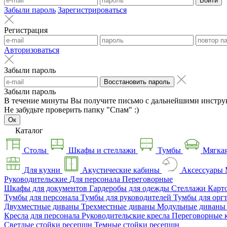
Войти
Забыли пароль
Зарегистрироваться
Регистрация
Авторизоваться
Забыли пароль
Восстановить пароль
Забыли пароль
В течение минуты Вы получите письмо с дальнейшими инстру
Не забудьте проверить папку "Спам" :)
Ок
Каталог
Столы
Шкафы и стеллажи
Тумбы
Мягкая
Для кухни
Акустические кабины
Аксессуары
Руководительские
Для персонала
Переговорные
Шкафы для документов
Гардеробы для одежды
Стеллажи
Карт
Тумбы для персонала
Тумбы для руководителей
Тумбы для орг
Двухместные диваны
Трехместные диваны
Модульные диван
Кресла для персонала
Руководительские кресла
Переговорные 
Светлые стойки ресепшн
Темные стойки ресепшн