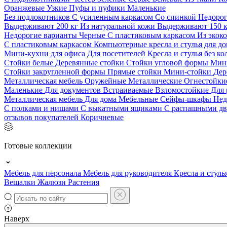
Оранжевые
Узкие
Пуфы и пуфики
Маленькие
Без подлокотников
С усиленным каркасом
Со спинкой
Недоро
Выдерживают 200 кг
Из натуральной кожи
Выдерживают 150 
Недорогие варианты
Черные
С пластиковым каркасом
Из экок
С пластиковым каркасом
Компьютерные кресла и стулья для до
Мини-кухни для офиса
Для посетителей
Кресла и стулья без к
Стойки белые
Деревянные стойки
Стойки угловой формы
Мин
Стойки закругленной формы
Прямые стойки
Мини-стойки
Дер
Металлическая мебель
Оружейные
Металлические
Огнестойк
Маленькие
Для документов
Встраиваемые
Взломостойкие
Для 
Металлическая мебель
Для дома
Мебельные
Сейфы-шкафы
Нед
С полками и нишами
С выкатными ящиками
С распашными д
отзывов покупателей
Коричневые
Готовые коллекции
Мебель для персонала
Мебель для руководителя
Кресла и стуль
Вешалки
Жалюзи
Растения
Наверх