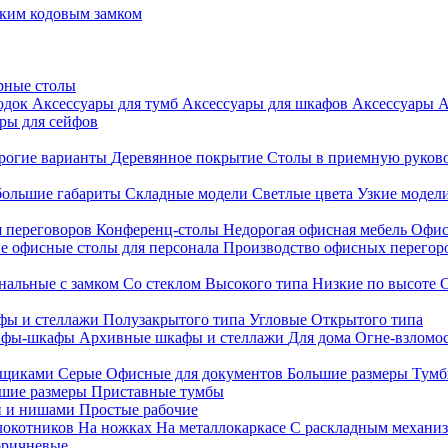
ким кодовым замком
рные столы
родок
Аксессуары для тумб
Аксессуары для шкафов
Аксессуары
А
ры для сейфов
рогие варианты
Деревянное покрытие
Столы в приемную руков
ольшие габариты
Складные модели
Светлые цвета
Узкие модел
я переговоров
Конференц-столы
Недорогая офисная мебель
Офис
е офисные столы для персонала
Производство офисных перегоро
альные с замком
Со стеклом
Высокого типа
Низкие по высоте
фы и стеллажи
Полузакрытого типа
Угловые
Открытого типа
йфы-шкафы
Архивные шкафы и стеллажи
Для дома
Огне-взломо
ящиками
Серые
Офисные для документов
Большие размеры
Тумб
шие размеры
Приставные тумбы
и и нишами
Простые рабочие
локотников
На ножках
На металлокаркасе
С раскладным механи
ричневые