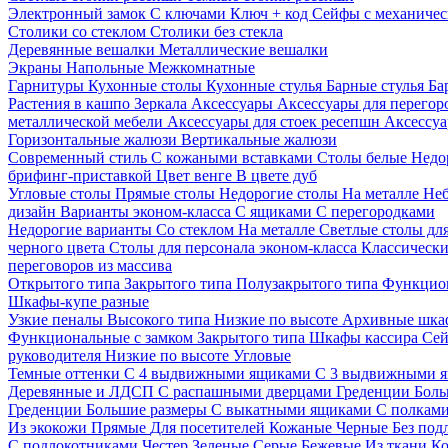
Электронный замок
С ключами
Ключ + код
Сейфы с механичес
Столики со стеклом
Столики без стекла
Деревянные вешалки
Металлические вешалки
Экраны
Напольные
Межкомнатные
Гарнитуры
Кухонные столы
Кухонные стулья
Барные стулья
Ба
Растения в кашпо
Зеркала
Аксессуары
Аксессуары для перего
металлической мебели
Аксессуары для стоек ресепшн
Аксессуа
Горизонтальные жалюзи
Вертикальные жалюзи
Современный стиль
С кожаными вставками
Столы белые
Недо
брифинг-приставкой
Цвет венге
В цвете дуб
Угловые столы
Прямые столы
Недорогие столы
На металле
Неб
дизайн
Варианты эконом-класса
С ящиками
С перегородками
Недорогие варианты
Со стеклом
На металле
Светлые столы дл
черного цвета
Столы для персонала эконом-класса
Классически
переговоров из массива
Открытого типа
Закрытого типа
Полузакрытого типа
Функцион
Шкафы-купе разные
Узкие пеналы
Высокого типа
Низкие по высоте
Архивные шка
Функциональные с замком
Закрытого типа
Шкафы кассира
Се
руководителя
Низкие по высоте
Угловые
Темные оттенки
С 4 выдвижными ящиками
С 3 выдвижными 
Деревянные и ЛДСП
С распашными дверцами
Греденции
Боль
Греденции
Большие размеры
С выкатными ящиками
С полкам
Из экокожи
Прямые
Для посетителей
Кожаные
Черные
Без под
С подлокотниками
Честер
Зеленые
Серые
Бежевые
Из ткани
Ко