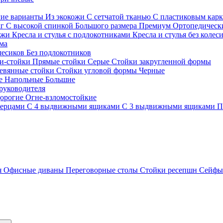
гие варианты
Из экокожи
С сетчатой тканью
С пластиковым кар
кг
С высокой спинкой
Большого размера
Премиум
Ортопедически
ожи
Кресла и стулья с подлокотниками
Кресла и стулья без колес
ма
олесиков
Без подлокотников
и-стойки
Прямые стойки
Серые
Стойки закругленной формы
евянные стойки
Стойки угловой формы
Черные
ие
Напольные
Большие
руководителя
орогие
Огне-взломостойкие
верцами
С 4 выдвижными ящиками
С 3 выдвижными ящиками
П
я
Офисные диваны
Переговорные столы
Стойки ресепшн
Сейф