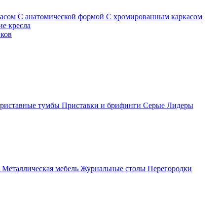
касом
С анатомической формой
С хромированным каркасом
е кресла
иков
риставные тумбы
Приставки и брифинги
Серые
Лидеры
ы
Металлическая мебель
Журнальные столы
Перегородки