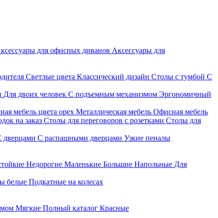
ксессуары для офисных диванов
Аксессуары для
одителя
Светлые цвета
Классический дизайн
Столы с тумбой
С
и
Для двоих человек
С подъемным механизмом
Эргономичный
ная мебель цвета орех
Металлическая мебель
Офисная мебель
док на заказ
Столы для переговоров с розетками
Столы для
С дверцами
С распашными дверцами
Узкие пеналы
стойкие
Недорогие
Маленькие
Большие
Напольные
Для
ы белые
Подкатные на колесах
змом
Мягкие
Полный каталог
Красные