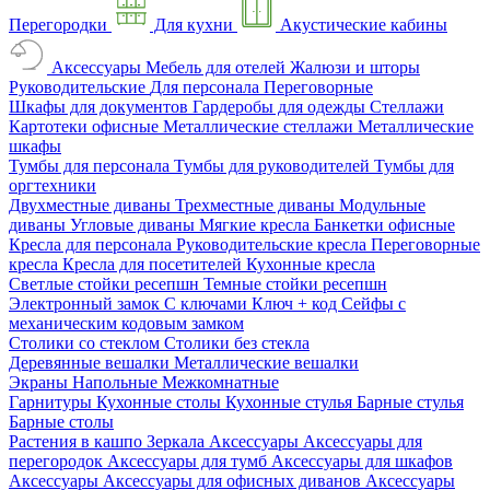
Перегородки
Для кухни
Акустические кабины
Аксессуары
Мебель для отелей
Жалюзи и шторы
Руководительские
Для персонала
Переговорные
Шкафы для документов
Гардеробы для одежды
Стеллажи
Картотеки офисные
Металлические стеллажи
Металлические
шкафы
Тумбы для персонала
Тумбы для руководителей
Тумбы для
оргтехники
Двухместные диваны
Трехместные диваны
Модульные
диваны
Угловые диваны
Мягкие кресла
Банкетки офисные
Кресла для персонала
Руководительские кресла
Переговорные
кресла
Кресла для посетителей
Кухонные кресла
Светлые стойки ресепшн
Темные стойки ресепшн
Электронный замок
С ключами
Ключ + код
Сейфы с
механическим кодовым замком
Столики со стеклом
Столики без стекла
Деревянные вешалки
Металлические вешалки
Экраны
Напольные
Межкомнатные
Гарнитуры
Кухонные столы
Кухонные стулья
Барные стулья
Барные столы
Растения в кашпо
Зеркала
Аксессуары
Аксессуары для
перегородок
Аксессуары для тумб
Аксессуары для шкафов
Аксессуары
Аксессуары для офисных диванов
Аксессуары