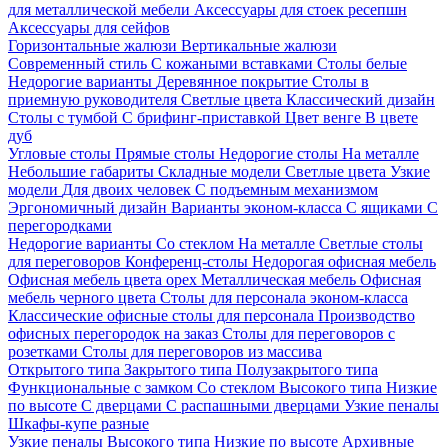
для металлической мебели
Аксессуары для стоек ресепшн
Аксессуары для сейфов
Горизонтальные жалюзи
Вертикальные жалюзи
Современный стиль
С кожаными вставками
Столы белые
Недорогие варианты
Деревянное покрытие
Столы в
приемную руководителя
Светлые цвета
Классический дизайн
Столы с тумбой
С брифинг-приставкой
Цвет венге
В цвете
дуб
Угловые столы
Прямые столы
Недорогие столы
На металле
Небольшие габариты
Складные модели
Светлые цвета
Узкие
модели
Для двоих человек
С подъемным механизмом
Эргономичный дизайн
Варианты эконом-класса
С ящиками
С
перегородками
Недорогие варианты
Со стеклом
На металле
Светлые столы
для переговоров
Конференц-столы
Недорогая офисная мебель
Офисная мебель цвета орех
Металлическая мебель
Офисная
мебель черного цвета
Столы для персонала эконом-класса
Классические офисные столы для персонала
Производство
офисных перегородок на заказ
Столы для переговоров с
розетками
Столы для переговоров из массива
Открытого типа
Закрытого типа
Полузакрытого типа
Функциональные с замком
Со стеклом
Высокого типа
Низкие
по высоте
С дверцами
С распашными дверцами
Узкие пеналы
Шкафы-купе разные
Узкие пеналы
Высокого типа
Низкие по высоте
Архивные