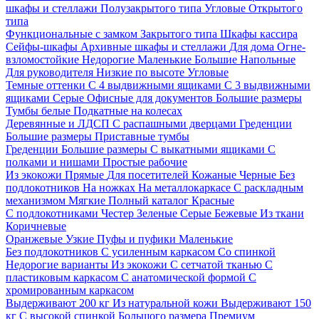
шкафы и стеллажи
Полузакрытого типа
Угловые
Открытого
типа
Функциональные с замком
Закрытого типа
Шкафы кассира
Сейфы-шкафы
Архивные шкафы и стеллажи
Для дома
Огне-
взломостойкие
Недорогие
Маленькие
Большие
Напольные
Для руководителя
Низкие по высоте
Угловые
Темные оттенки
С 4 выдвижными ящиками
С 3 выдвижными
ящиками
Серые
Офисные для документов
Большие размеры
Тумбы белые
Подкатные на колесах
Деревянные и ЛДСП
С распашными дверцами
Греденции
Большие размеры
Приставные тумбы
Греденции
Большие размеры
С выкатными ящиками
С
полками и нишами
Простые рабочие
Из экокожи
Прямые
Для посетителей
Кожаные
Черные
Без
подлокотников
На ножках
На металлокаркасе
С раскладным
механизмом
Мягкие
Полный каталог
Красные
С подлокотниками
Честер
Зеленые
Серые
Бежевые
Из ткани
Коричневые
Оранжевые
Узкие
Пуфы и пуфики
Маленькие
Без подлокотников
С усиленным каркасом
Со спинкой
Недорогие варианты
Из экокожи
С сетчатой тканью
С
пластиковым каркасом
С анатомической формой
С
хромированным каркасом
Выдерживают 200 кг
Из натуральной кожи
Выдерживают 150
кг
С высокой спинкой
Большого размера
Премиум