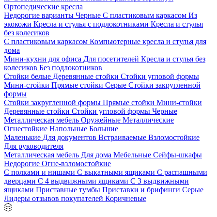
Ортопедические кресла
Недорогие варианты
Черные
С пластиковым каркасом
Из
экокожи
Кресла и стулья с подлокотниками
Кресла и стулья
без колесиков
С пластиковым каркасом
Компьютерные кресла и стулья для
дома
Мини-кухни для офиса
Для посетителей
Кресла и стулья без
колесиков
Без подлокотников
Стойки белые
Деревянные стойки
Стойки угловой формы
Мини-стойки
Прямые стойки
Серые
Стойки закругленной
формы
Стойки закругленной формы
Прямые стойки
Мини-стойки
Деревянные стойки
Стойки угловой формы
Черные
Металлическая мебель
Оружейные
Металлические
Огнестойкие
Напольные
Большие
Маленькие
Для документов
Встраиваемые
Взломостойкие
Для руководителя
Металлическая мебель
Для дома
Мебельные
Сейфы-шкафы
Недорогие
Огне-взломостойкие
С полками и нишами
С выкатными ящиками
С распашными
дверцами
С 4 выдвижными ящиками
С 3 выдвижными
ящиками
Приставные тумбы
Приставки и брифинги
Серые
Лидеры отзывов покупателей
Коричневые