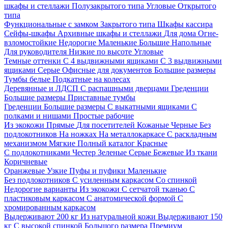
шкафы и стеллажи
Полузакрытого типа
Угловые
Открытого
типа
Функциональные с замком
Закрытого типа
Шкафы кассира
Сейфы-шкафы
Архивные шкафы и стеллажи
Для дома
Огне-
взломостойкие
Недорогие
Маленькие
Большие
Напольные
Для руководителя
Низкие по высоте
Угловые
Темные оттенки
С 4 выдвижными ящиками
С 3 выдвижными
ящиками
Серые
Офисные для документов
Большие размеры
Тумбы белые
Подкатные на колесах
Деревянные и ЛДСП
С распашными дверцами
Греденции
Большие размеры
Приставные тумбы
Греденции
Большие размеры
С выкатными ящиками
С
полками и нишами
Простые рабочие
Из экокожи
Прямые
Для посетителей
Кожаные
Черные
Без
подлокотников
На ножках
На металлокаркасе
С раскладным
механизмом
Мягкие
Полный каталог
Красные
С подлокотниками
Честер
Зеленые
Серые
Бежевые
Из ткани
Коричневые
Оранжевые
Узкие
Пуфы и пуфики
Маленькие
Без подлокотников
С усиленным каркасом
Со спинкой
Недорогие варианты
Из экокожи
С сетчатой тканью
С
пластиковым каркасом
С анатомической формой
С
хромированным каркасом
Выдерживают 200 кг
Из натуральной кожи
Выдерживают 150
кг
С высокой спинкой
Большого размера
Премиум