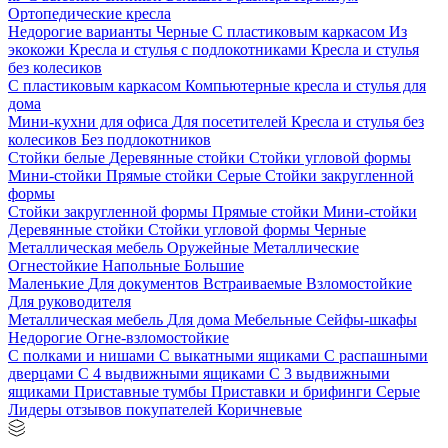
Ортопедические кресла
Недорогие варианты
Черные
С пластиковым каркасом
Из
экокожи
Кресла и стулья с подлокотниками
Кресла и стулья
без колесиков
С пластиковым каркасом
Компьютерные кресла и стулья для
дома
Мини-кухни для офиса
Для посетителей
Кресла и стулья без
колесиков
Без подлокотников
Стойки белые
Деревянные стойки
Стойки угловой формы
Мини-стойки
Прямые стойки
Серые
Стойки закругленной
формы
Стойки закругленной формы
Прямые стойки
Мини-стойки
Деревянные стойки
Стойки угловой формы
Черные
Металлическая мебель
Оружейные
Металлические
Огнестойкие
Напольные
Большие
Маленькие
Для документов
Встраиваемые
Взломостойкие
Для руководителя
Металлическая мебель
Для дома
Мебельные
Сейфы-шкафы
Недорогие
Огне-взломостойкие
С полками и нишами
С выкатными ящиками
С распашными
дверцами
С 4 выдвижными ящиками
С 3 выдвижными
ящиками
Приставные тумбы
Приставки и брифинги
Серые
Лидеры отзывов покупателей
Коричневые