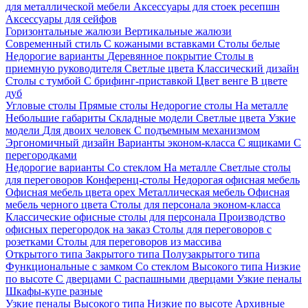
для металлической мебели
Аксессуары для стоек ресепшн
Аксессуары для сейфов
Горизонтальные жалюзи
Вертикальные жалюзи
Современный стиль
С кожаными вставками
Столы белые
Недорогие варианты
Деревянное покрытие
Столы в
приемную руководителя
Светлые цвета
Классический дизайн
Столы с тумбой
С брифинг-приставкой
Цвет венге
В цвете
дуб
Угловые столы
Прямые столы
Недорогие столы
На металле
Небольшие габариты
Складные модели
Светлые цвета
Узкие
модели
Для двоих человек
С подъемным механизмом
Эргономичный дизайн
Варианты эконом-класса
С ящиками
С
перегородками
Недорогие варианты
Со стеклом
На металле
Светлые столы
для переговоров
Конференц-столы
Недорогая офисная мебель
Офисная мебель цвета орех
Металлическая мебель
Офисная
мебель черного цвета
Столы для персонала эконом-класса
Классические офисные столы для персонала
Производство
офисных перегородок на заказ
Столы для переговоров с
розетками
Столы для переговоров из массива
Открытого типа
Закрытого типа
Полузакрытого типа
Функциональные с замком
Со стеклом
Высокого типа
Низкие
по высоте
С дверцами
С распашными дверцами
Узкие пеналы
Шкафы-купе разные
Узкие пеналы
Высокого типа
Низкие по высоте
Архивные