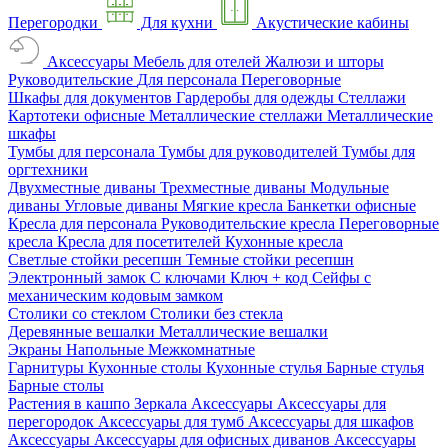
Перегородки
Для кухни
Акустические кабины
Аксессуары
Мебель для отелей
Жалюзи и шторы
Руководительские
Для персонала
Переговорные
Шкафы для документов
Гардеробы для одежды
Стеллажи
Картотеки офисные
Металлические стеллажи
Металлические
шкафы
Тумбы для персонала
Тумбы для руководителей
Тумбы для
оргтехники
Двухместные диваны
Трехместные диваны
Модульные
диваны
Угловые диваны
Мягкие кресла
Банкетки офисные
Кресла для персонала
Руководительские кресла
Переговорные
кресла
Кресла для посетителей
Кухонные кресла
Светлые стойки ресепшн
Темные стойки ресепшн
Электронный замок
С ключами
Ключ + код
Сейфы с
механическим кодовым замком
Столики со стеклом
Столики без стекла
Деревянные вешалки
Металлические вешалки
Экраны
Напольные
Межкомнатные
Гарнитуры
Кухонные столы
Кухонные стулья
Барные стулья
Барные столы
Растения в кашпо
Зеркала
Аксессуары
Аксессуары для
перегородок
Аксессуары для тумб
Аксессуары для шкафов
Аксессуары
Аксессуары для офисных диванов
Аксессуары