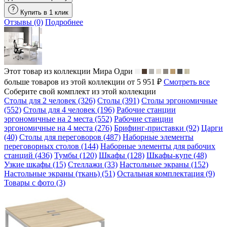
Купить в 1 клик
Отзывы (0)
Подробнее
Этот товар из коллекции
Мира Одри
больше товаров из этой коллекции от 5 951 ₽
Смотреть все
Соберите свой комплект из этой коллекции
Столы для 2 человек (326)
Столы (391)
Столы эргономичные
(552)
Столы для 4 человек (196)
Рабочие станции
эргономичные на 2 места (552)
Рабочие станции
эргономичные на 4 места (276)
Брифинг-приставки (92)
Царги
(40)
Столы для переговоров (487)
Наборные элементы
переговорных столов (144)
Наборные элементы для рабочих
станций (436)
Тумбы (120)
Шкафы (128)
Шкафы-купе (48)
Узкие шкафы (15)
Стеллажи (33)
Настольные экраны (152)
Настольные экраны (ткань) (51)
Остальная комплектация (9)
Товары с фото (3)