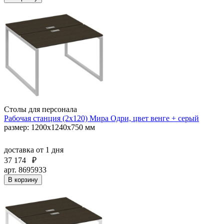
Столы для персонала
Рабочая станция (2х120) Мира Одри, цвет венге + серый
размер: 1200x1240x750 мм
доставка
от 1 дня
37 174
₽
арт. 8695933
В корзину