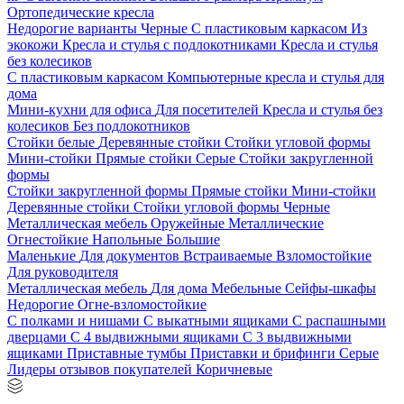
Ортопедические кресла
Недорогие варианты
Черные
С пластиковым каркасом
Из
экокожи
Кресла и стулья с подлокотниками
Кресла и стулья
без колесиков
С пластиковым каркасом
Компьютерные кресла и стулья для
дома
Мини-кухни для офиса
Для посетителей
Кресла и стулья без
колесиков
Без подлокотников
Стойки белые
Деревянные стойки
Стойки угловой формы
Мини-стойки
Прямые стойки
Серые
Стойки закругленной
формы
Стойки закругленной формы
Прямые стойки
Мини-стойки
Деревянные стойки
Стойки угловой формы
Черные
Металлическая мебель
Оружейные
Металлические
Огнестойкие
Напольные
Большие
Маленькие
Для документов
Встраиваемые
Взломостойкие
Для руководителя
Металлическая мебель
Для дома
Мебельные
Сейфы-шкафы
Недорогие
Огне-взломостойкие
С полками и нишами
С выкатными ящиками
С распашными
дверцами
С 4 выдвижными ящиками
С 3 выдвижными
ящиками
Приставные тумбы
Приставки и брифинги
Серые
Лидеры отзывов покупателей
Коричневые