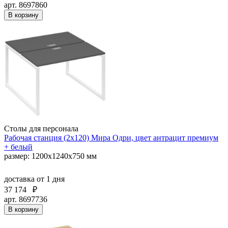
арт. 8697860
В корзину
Столы для персонала
Рабочая станция (2х120) Мира Одри, цвет антрацит премиум
+ белый
размер: 1200x1240x750 мм
доставка
от 1 дня
37 174
₽
арт. 8697736
В корзину