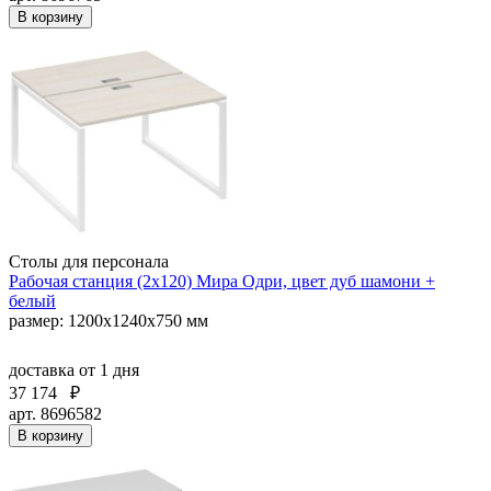
В корзину
Столы для персонала
Рабочая станция (2х120) Мира Одри, цвет дуб шамони +
белый
размер: 1200x1240x750 мм
доставка
от 1 дня
37 174
₽
арт. 8696582
В корзину