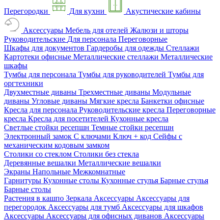
Перегородки
Для кухни
Акустические кабины
Аксессуары
Мебель для отелей
Жалюзи и шторы
Руководительские
Для персонала
Переговорные
Шкафы для документов
Гардеробы для одежды
Стеллажи
Картотеки офисные
Металлические стеллажи
Металлические
шкафы
Тумбы для персонала
Тумбы для руководителей
Тумбы для
оргтехники
Двухместные диваны
Трехместные диваны
Модульные
диваны
Угловые диваны
Мягкие кресла
Банкетки офисные
Кресла для персонала
Руководительские кресла
Переговорные
кресла
Кресла для посетителей
Кухонные кресла
Светлые стойки ресепшн
Темные стойки ресепшн
Электронный замок
С ключами
Ключ + код
Сейфы с
механическим кодовым замком
Столики со стеклом
Столики без стекла
Деревянные вешалки
Металлические вешалки
Экраны
Напольные
Межкомнатные
Гарнитуры
Кухонные столы
Кухонные стулья
Барные стулья
Барные столы
Растения в кашпо
Зеркала
Аксессуары
Аксессуары для
перегородок
Аксессуары для тумб
Аксессуары для шкафов
Аксессуары
Аксессуары для офисных диванов
Аксессуары