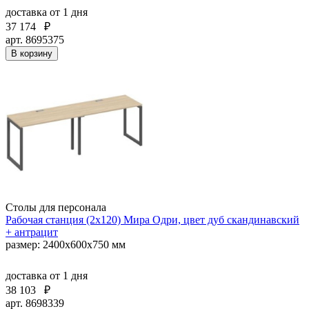
доставка
от 1 дня
37 174
₽
арт. 8695375
В корзину
Столы для персонала
Рабочая станция (2х120) Мира Одри, цвет дуб скандинавский
+ антрацит
размер: 2400x600x750 мм
доставка
от 1 дня
38 103
₽
арт. 8698339