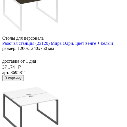
Столы для персонала
Рабочая станция (2х120) Мира Одри, цвет венге + белый
размер: 1200x1240x750 мм
доставка
от 1 дня
37 174
₽
арт. 8695811
В корзину