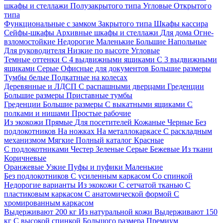
шкафы и стеллажи
Полузакрытого типа
Угловые
Открытого
типа
Функциональные с замком
Закрытого типа
Шкафы кассира
Сейфы-шкафы
Архивные шкафы и стеллажи
Для дома
Огне-
взломостойкие
Недорогие
Маленькие
Большие
Напольные
Для руководителя
Низкие по высоте
Угловые
Темные оттенки
С 4 выдвижными ящиками
С 3 выдвижными
ящиками
Серые
Офисные для документов
Большие размеры
Тумбы белые
Подкатные на колесах
Деревянные и ЛДСП
С распашными дверцами
Греденции
Большие размеры
Приставные тумбы
Греденции
Большие размеры
С выкатными ящиками
С
полками и нишами
Простые рабочие
Из экокожи
Прямые
Для посетителей
Кожаные
Черные
Без
подлокотников
На ножках
На металлокаркасе
С раскладным
механизмом
Мягкие
Полный каталог
Красные
С подлокотниками
Честер
Зеленые
Серые
Бежевые
Из ткани
Коричневые
Оранжевые
Узкие
Пуфы и пуфики
Маленькие
Без подлокотников
С усиленным каркасом
Со спинкой
Недорогие варианты
Из экокожи
С сетчатой тканью
С
пластиковым каркасом
С анатомической формой
С
хромированным каркасом
Выдерживают 200 кг
Из натуральной кожи
Выдерживают 150
кг
С высокой спинкой
Большого размера
Премиум