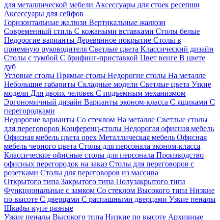
для металлической мебели
Аксессуары для стоек ресепшн
Аксессуары для сейфов
Горизонтальные жалюзи
Вертикальные жалюзи
Современный стиль
С кожаными вставками
Столы белые
Недорогие варианты
Деревянное покрытие
Столы в
приемную руководителя
Светлые цвета
Классический дизайн
Столы с тумбой
С брифинг-приставкой
Цвет венге
В цвете
дуб
Угловые столы
Прямые столы
Недорогие столы
На металле
Небольшие габариты
Складные модели
Светлые цвета
Узкие
модели
Для двоих человек
С подъемным механизмом
Эргономичный дизайн
Варианты эконом-класса
С ящиками
С
перегородками
Недорогие варианты
Со стеклом
На металле
Светлые столы
для переговоров
Конференц-столы
Недорогая офисная мебель
Офисная мебель цвета орех
Металлическая мебель
Офисная
мебель черного цвета
Столы для персонала эконом-класса
Классические офисные столы для персонала
Производство
офисных перегородок на заказ
Столы для переговоров с
розетками
Столы для переговоров из массива
Открытого типа
Закрытого типа
Полузакрытого типа
Функциональные с замком
Со стеклом
Высокого типа
Низкие
по высоте
С дверцами
С распашными дверцами
Узкие пеналы
Шкафы-купе разные
Узкие пеналы
Высокого типа
Низкие по высоте
Архивные