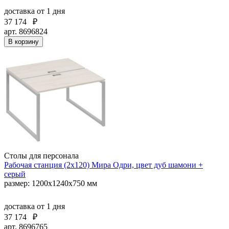
доставка
от 1 дня
37 174
₽
арт. 8696824
В корзину
Столы для персонала
Рабочая станция (2х120) Мира Одри, цвет дуб шамони +
серый
размер: 1200x1240x750 мм
доставка
от 1 дня
37 174
₽
арт. 8696765