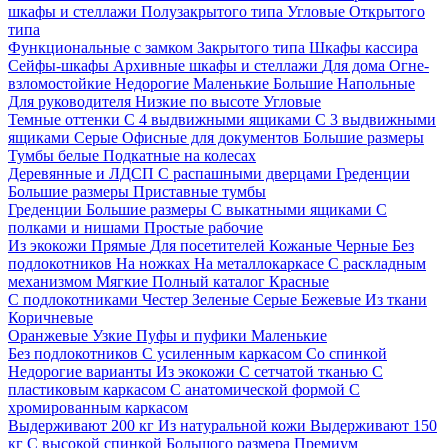
шкафы и стеллажи
Полузакрытого типа
Угловые
Открытого
типа
Функциональные с замком
Закрытого типа
Шкафы кассира
Сейфы-шкафы
Архивные шкафы и стеллажи
Для дома
Огне-
взломостойкие
Недорогие
Маленькие
Большие
Напольные
Для руководителя
Низкие по высоте
Угловые
Темные оттенки
С 4 выдвижными ящиками
С 3 выдвижными
ящиками
Серые
Офисные для документов
Большие размеры
Тумбы белые
Подкатные на колесах
Деревянные и ЛДСП
С распашными дверцами
Греденции
Большие размеры
Приставные тумбы
Греденции
Большие размеры
С выкатными ящиками
С
полками и нишами
Простые рабочие
Из экокожи
Прямые
Для посетителей
Кожаные
Черные
Без
подлокотников
На ножках
На металлокаркасе
С раскладным
механизмом
Мягкие
Полный каталог
Красные
С подлокотниками
Честер
Зеленые
Серые
Бежевые
Из ткани
Коричневые
Оранжевые
Узкие
Пуфы и пуфики
Маленькие
Без подлокотников
С усиленным каркасом
Со спинкой
Недорогие варианты
Из экокожи
С сетчатой тканью
С
пластиковым каркасом
С анатомической формой
С
хромированным каркасом
Выдерживают 200 кг
Из натуральной кожи
Выдерживают 150
кг
С высокой спинкой
Большого размера
Премиум