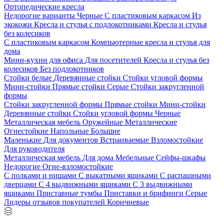
Ортопедические кресла
Недорогие варианты
Черные
С пластиковым каркасом
Из
экокожи
Кресла и стулья с подлокотниками
Кресла и стулья
без колесиков
С пластиковым каркасом
Компьютерные кресла и стулья для
дома
Мини-кухни для офиса
Для посетителей
Кресла и стулья без
колесиков
Без подлокотников
Стойки белые
Деревянные стойки
Стойки угловой формы
Мини-стойки
Прямые стойки
Серые
Стойки закругленной
формы
Стойки закругленной формы
Прямые стойки
Мини-стойки
Деревянные стойки
Стойки угловой формы
Черные
Металлическая мебель
Оружейные
Металлические
Огнестойкие
Напольные
Большие
Маленькие
Для документов
Встраиваемые
Взломостойкие
Для руководителя
Металлическая мебель
Для дома
Мебельные
Сейфы-шкафы
Недорогие
Огне-взломостойкие
С полками и нишами
С выкатными ящиками
С распашными
дверцами
С 4 выдвижными ящиками
С 3 выдвижными
ящиками
Приставные тумбы
Приставки и брифинги
Серые
Лидеры отзывов покупателей
Коричневые