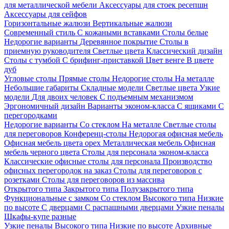
для металлической мебели
Аксессуары для стоек ресепшн
Аксессуары для сейфов
Горизонтальные жалюзи
Вертикальные жалюзи
Современный стиль
С кожаными вставками
Столы белые
Недорогие варианты
Деревянное покрытие
Столы в
приемную руководителя
Светлые цвета
Классический дизайн
Столы с тумбой
С брифинг-приставкой
Цвет венге
В цвете
дуб
Угловые столы
Прямые столы
Недорогие столы
На металле
Небольшие габариты
Складные модели
Светлые цвета
Узкие
модели
Для двоих человек
С подъемным механизмом
Эргономичный дизайн
Варианты эконом-класса
С ящиками
С
перегородками
Недорогие варианты
Со стеклом
На металле
Светлые столы
для переговоров
Конференц-столы
Недорогая офисная мебель
Офисная мебель цвета орех
Металлическая мебель
Офисная
мебель черного цвета
Столы для персонала эконом-класса
Классические офисные столы для персонала
Производство
офисных перегородок на заказ
Столы для переговоров с
розетками
Столы для переговоров из массива
Открытого типа
Закрытого типа
Полузакрытого типа
Функциональные с замком
Со стеклом
Высокого типа
Низкие
по высоте
С дверцами
С распашными дверцами
Узкие пеналы
Шкафы-купе разные
Узкие пеналы
Высокого типа
Низкие по высоте
Архивные