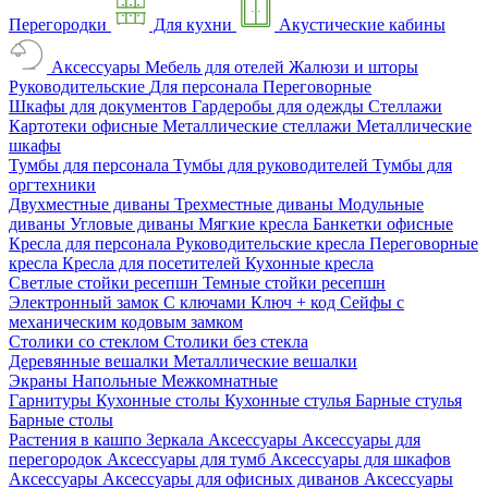
Перегородки
Для кухни
Акустические кабины
Аксессуары
Мебель для отелей
Жалюзи и шторы
Руководительские
Для персонала
Переговорные
Шкафы для документов
Гардеробы для одежды
Стеллажи
Картотеки офисные
Металлические стеллажи
Металлические
шкафы
Тумбы для персонала
Тумбы для руководителей
Тумбы для
оргтехники
Двухместные диваны
Трехместные диваны
Модульные
диваны
Угловые диваны
Мягкие кресла
Банкетки офисные
Кресла для персонала
Руководительские кресла
Переговорные
кресла
Кресла для посетителей
Кухонные кресла
Светлые стойки ресепшн
Темные стойки ресепшн
Электронный замок
С ключами
Ключ + код
Сейфы с
механическим кодовым замком
Столики со стеклом
Столики без стекла
Деревянные вешалки
Металлические вешалки
Экраны
Напольные
Межкомнатные
Гарнитуры
Кухонные столы
Кухонные стулья
Барные стулья
Барные столы
Растения в кашпо
Зеркала
Аксессуары
Аксессуары для
перегородок
Аксессуары для тумб
Аксессуары для шкафов
Аксессуары
Аксессуары для офисных диванов
Аксессуары