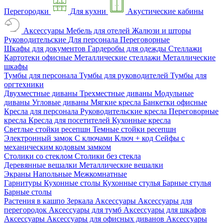
Перегородки
Для кухни
Акустические кабины
Аксессуары
Мебель для отелей
Жалюзи и шторы
Руководительские
Для персонала
Переговорные
Шкафы для документов
Гардеробы для одежды
Стеллажи
Картотеки офисные
Металлические стеллажи
Металлические
шкафы
Тумбы для персонала
Тумбы для руководителей
Тумбы для
оргтехники
Двухместные диваны
Трехместные диваны
Модульные
диваны
Угловые диваны
Мягкие кресла
Банкетки офисные
Кресла для персонала
Руководительские кресла
Переговорные
кресла
Кресла для посетителей
Кухонные кресла
Светлые стойки ресепшн
Темные стойки ресепшн
Электронный замок
С ключами
Ключ + код
Сейфы с
механическим кодовым замком
Столики со стеклом
Столики без стекла
Деревянные вешалки
Металлические вешалки
Экраны
Напольные
Межкомнатные
Гарнитуры
Кухонные столы
Кухонные стулья
Барные стулья
Барные столы
Растения в кашпо
Зеркала
Аксессуары
Аксессуары для
перегородок
Аксессуары для тумб
Аксессуары для шкафов
Аксессуары
Аксессуары для офисных диванов
Аксессуары