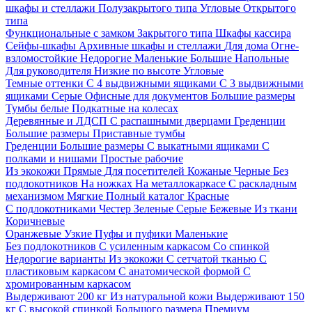
шкафы и стеллажи
Полузакрытого типа
Угловые
Открытого
типа
Функциональные с замком
Закрытого типа
Шкафы кассира
Сейфы-шкафы
Архивные шкафы и стеллажи
Для дома
Огне-
взломостойкие
Недорогие
Маленькие
Большие
Напольные
Для руководителя
Низкие по высоте
Угловые
Темные оттенки
С 4 выдвижными ящиками
С 3 выдвижными
ящиками
Серые
Офисные для документов
Большие размеры
Тумбы белые
Подкатные на колесах
Деревянные и ЛДСП
С распашными дверцами
Греденции
Большие размеры
Приставные тумбы
Греденции
Большие размеры
С выкатными ящиками
С
полками и нишами
Простые рабочие
Из экокожи
Прямые
Для посетителей
Кожаные
Черные
Без
подлокотников
На ножках
На металлокаркасе
С раскладным
механизмом
Мягкие
Полный каталог
Красные
С подлокотниками
Честер
Зеленые
Серые
Бежевые
Из ткани
Коричневые
Оранжевые
Узкие
Пуфы и пуфики
Маленькие
Без подлокотников
С усиленным каркасом
Со спинкой
Недорогие варианты
Из экокожи
С сетчатой тканью
С
пластиковым каркасом
С анатомической формой
С
хромированным каркасом
Выдерживают 200 кг
Из натуральной кожи
Выдерживают 150
кг
С высокой спинкой
Большого размера
Премиум