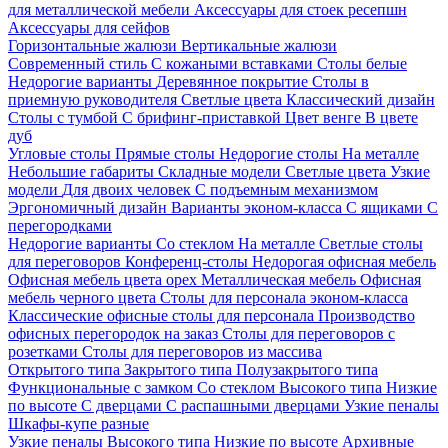
для металлической мебели
Аксессуары для стоек ресепшн
Аксессуары для сейфов
Горизонтальные жалюзи
Вертикальные жалюзи
Современный стиль
С кожаными вставками
Столы белые
Недорогие варианты
Деревянное покрытие
Столы в
приемную руководителя
Светлые цвета
Классический дизайн
Столы с тумбой
С брифинг-приставкой
Цвет венге
В цвете
дуб
Угловые столы
Прямые столы
Недорогие столы
На металле
Небольшие габариты
Складные модели
Светлые цвета
Узкие
модели
Для двоих человек
С подъемным механизмом
Эргономичный дизайн
Варианты эконом-класса
С ящиками
С
перегородками
Недорогие варианты
Со стеклом
На металле
Светлые столы
для переговоров
Конференц-столы
Недорогая офисная мебель
Офисная мебель цвета орех
Металлическая мебель
Офисная
мебель черного цвета
Столы для персонала эконом-класса
Классические офисные столы для персонала
Производство
офисных перегородок на заказ
Столы для переговоров с
розетками
Столы для переговоров из массива
Открытого типа
Закрытого типа
Полузакрытого типа
Функциональные с замком
Со стеклом
Высокого типа
Низкие
по высоте
С дверцами
С распашными дверцами
Узкие пеналы
Шкафы-купе разные
Узкие пеналы
Высокого типа
Низкие по высоте
Архивные