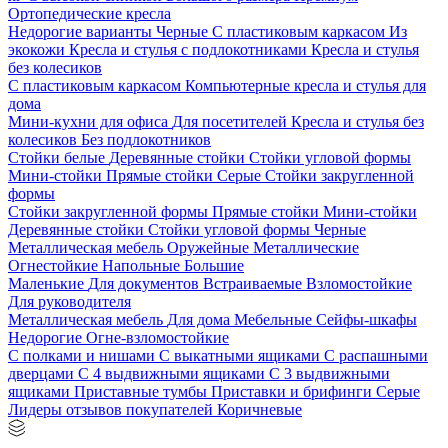
Ортопедические кресла
Недорогие варианты
Черные
С пластиковым каркасом
Из
экокожи
Кресла и стулья с подлокотниками
Кресла и стулья
без колесиков
С пластиковым каркасом
Компьютерные кресла и стулья для
дома
Мини-кухни для офиса
Для посетителей
Кресла и стулья без
колесиков
Без подлокотников
Стойки белые
Деревянные стойки
Стойки угловой формы
Мини-стойки
Прямые стойки
Серые
Стойки закругленной
формы
Стойки закругленной формы
Прямые стойки
Мини-стойки
Деревянные стойки
Стойки угловой формы
Черные
Металлическая мебель
Оружейные
Металлические
Огнестойкие
Напольные
Большие
Маленькие
Для документов
Встраиваемые
Взломостойкие
Для руководителя
Металлическая мебель
Для дома
Мебельные
Сейфы-шкафы
Недорогие
Огне-взломостойкие
С полками и нишами
С выкатными ящиками
С распашными
дверцами
С 4 выдвижными ящиками
С 3 выдвижными
ящиками
Приставные тумбы
Приставки и брифинги
Серые
Лидеры отзывов покупателей
Коричневые