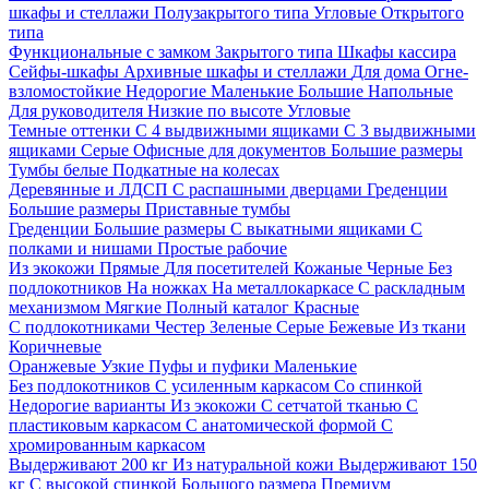
шкафы и стеллажи
Полузакрытого типа
Угловые
Открытого
типа
Функциональные с замком
Закрытого типа
Шкафы кассира
Сейфы-шкафы
Архивные шкафы и стеллажи
Для дома
Огне-
взломостойкие
Недорогие
Маленькие
Большие
Напольные
Для руководителя
Низкие по высоте
Угловые
Темные оттенки
С 4 выдвижными ящиками
С 3 выдвижными
ящиками
Серые
Офисные для документов
Большие размеры
Тумбы белые
Подкатные на колесах
Деревянные и ЛДСП
С распашными дверцами
Греденции
Большие размеры
Приставные тумбы
Греденции
Большие размеры
С выкатными ящиками
С
полками и нишами
Простые рабочие
Из экокожи
Прямые
Для посетителей
Кожаные
Черные
Без
подлокотников
На ножках
На металлокаркасе
С раскладным
механизмом
Мягкие
Полный каталог
Красные
С подлокотниками
Честер
Зеленые
Серые
Бежевые
Из ткани
Коричневые
Оранжевые
Узкие
Пуфы и пуфики
Маленькие
Без подлокотников
С усиленным каркасом
Со спинкой
Недорогие варианты
Из экокожи
С сетчатой тканью
С
пластиковым каркасом
С анатомической формой
С
хромированным каркасом
Выдерживают 200 кг
Из натуральной кожи
Выдерживают 150
кг
С высокой спинкой
Большого размера
Премиум