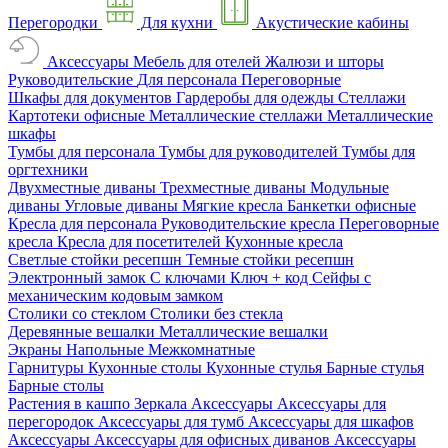
Перегородки
Для кухни
Акустические кабины
Аксессуары
Мебель для отелей
Жалюзи и шторы
Руководительские
Для персонала
Переговорные
Шкафы для документов
Гардеробы для одежды
Стеллажи
Картотеки офисные
Металлические стеллажи
Металлические
шкафы
Тумбы для персонала
Тумбы для руководителей
Тумбы для
оргтехники
Двухместные диваны
Трехместные диваны
Модульные
диваны
Угловые диваны
Мягкие кресла
Банкетки офисные
Кресла для персонала
Руководительские кресла
Переговорные
кресла
Кресла для посетителей
Кухонные кресла
Светлые стойки ресепшн
Темные стойки ресепшн
Электронный замок
С ключами
Ключ + код
Сейфы с
механическим кодовым замком
Столики со стеклом
Столики без стекла
Деревянные вешалки
Металлические вешалки
Экраны
Напольные
Межкомнатные
Гарнитуры
Кухонные столы
Кухонные стулья
Барные стулья
Барные столы
Растения в кашпо
Зеркала
Аксессуары
Аксессуары для
перегородок
Аксессуары для тумб
Аксессуары для шкафов
Аксессуары
Аксессуары для офисных диванов
Аксессуары