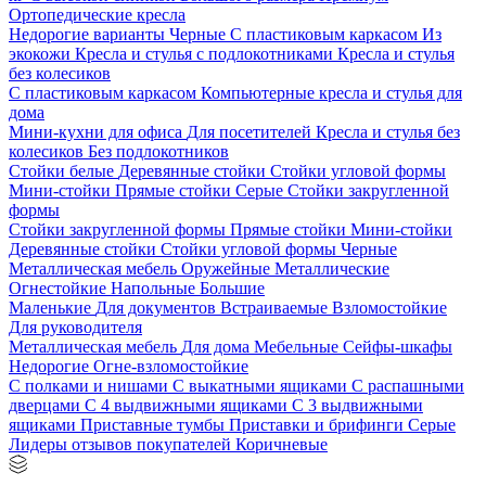
Ортопедические кресла
Недорогие варианты
Черные
С пластиковым каркасом
Из
экокожи
Кресла и стулья с подлокотниками
Кресла и стулья
без колесиков
С пластиковым каркасом
Компьютерные кресла и стулья для
дома
Мини-кухни для офиса
Для посетителей
Кресла и стулья без
колесиков
Без подлокотников
Стойки белые
Деревянные стойки
Стойки угловой формы
Мини-стойки
Прямые стойки
Серые
Стойки закругленной
формы
Стойки закругленной формы
Прямые стойки
Мини-стойки
Деревянные стойки
Стойки угловой формы
Черные
Металлическая мебель
Оружейные
Металлические
Огнестойкие
Напольные
Большие
Маленькие
Для документов
Встраиваемые
Взломостойкие
Для руководителя
Металлическая мебель
Для дома
Мебельные
Сейфы-шкафы
Недорогие
Огне-взломостойкие
С полками и нишами
С выкатными ящиками
С распашными
дверцами
С 4 выдвижными ящиками
С 3 выдвижными
ящиками
Приставные тумбы
Приставки и брифинги
Серые
Лидеры отзывов покупателей
Коричневые