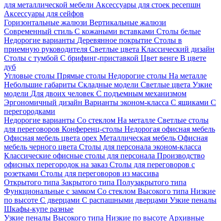
для металлической мебели
Аксессуары для стоек ресепшн
Аксессуары для сейфов
Горизонтальные жалюзи
Вертикальные жалюзи
Современный стиль
С кожаными вставками
Столы белые
Недорогие варианты
Деревянное покрытие
Столы в
приемную руководителя
Светлые цвета
Классический дизайн
Столы с тумбой
С брифинг-приставкой
Цвет венге
В цвете
дуб
Угловые столы
Прямые столы
Недорогие столы
На металле
Небольшие габариты
Складные модели
Светлые цвета
Узкие
модели
Для двоих человек
С подъемным механизмом
Эргономичный дизайн
Варианты эконом-класса
С ящиками
С
перегородками
Недорогие варианты
Со стеклом
На металле
Светлые столы
для переговоров
Конференц-столы
Недорогая офисная мебель
Офисная мебель цвета орех
Металлическая мебель
Офисная
мебель черного цвета
Столы для персонала эконом-класса
Классические офисные столы для персонала
Производство
офисных перегородок на заказ
Столы для переговоров с
розетками
Столы для переговоров из массива
Открытого типа
Закрытого типа
Полузакрытого типа
Функциональные с замком
Со стеклом
Высокого типа
Низкие
по высоте
С дверцами
С распашными дверцами
Узкие пеналы
Шкафы-купе разные
Узкие пеналы
Высокого типа
Низкие по высоте
Архивные