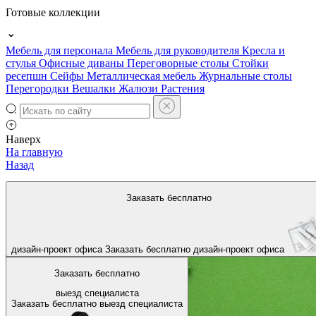
Готовые коллекции
Мебель для персонала
Мебель для руководителя
Кресла и
стулья
Офисные диваны
Переговорные столы
Стойки
ресепшн
Сейфы
Металлическая мебель
Журнальные столы
Перегородки
Вешалки
Жалюзи
Растения
Наверх
На главную
Назад
Ваш электронный адрес
Заказать бесплатно
подтвержден
дизайн-проект офиса
Заказать бесплатно
дизайн-проект офиса
Заказать бесплатно
выезд специалиста
Заказать бесплатно
выезд специалиста